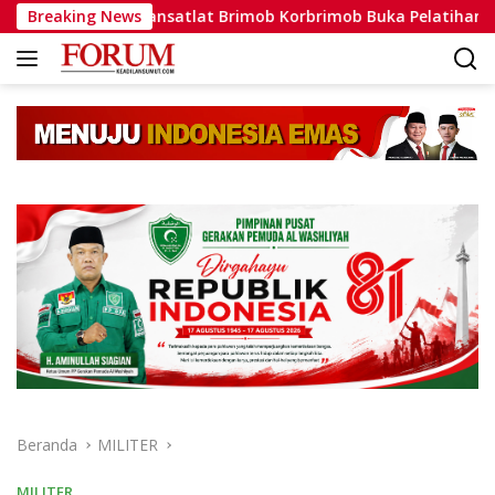
Langsung
Breaking News
Dansatlat Brimob Korbrimob Buka Pelatihan Wanteror Lan
ke
konten
Beranda
MILITER
MILITER