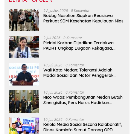
9 Agustus 2026
0 Komentar
Bobby Nasution Siapkan Beasiswa
Perkuat SDM Kesehatan Kepulauan Nias
9 Juli 2026
0 Komentar
Pleidoi Korban Dijadikan Terdakwa
PKDRT Ungkap Dugaan Rekayasa,
Sherly: “Ini Jelas Kriminalisasi”
10 Juli 2026
0 Komentar
Wali Kota Medan: Toleransi Adalah
Modal Sosial dan Motor Penggerak
Pembangunan
10 Juli 2026
0 Komentar
Rico Waas: Pembangunan Medan Butuh
Sinergisitas, Pers Harus Hadirkan
Jurnalisme Solutif
10 Juli 2026
0 Komentar
Kelola Media Sosial Secara Kolaboratif,
Dinas Kominfo Sumut Dorong OPD