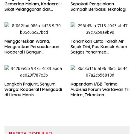
Gemerlap Malam, Kodaeral I
Sepakati Pengelolaan
Sikat Pelanggaran dan
Sampah Berbasis Teknologi
Amankan Empat Senjata
Tajam
Menggoreskan Warna,
Tanamkan Cinta Tanah Air
Menguatkan Persaudaraan:
Sejak Dini, Pos Kantuk Asam
Kodaeral I Bangun
Satgas Yonarmed
Kedekatan dengan
13/Nanggala Berikan
Masyarakat Pesisir
Pembekalan Wasbang di SD
Tunas Sejahtera Sungai Biru
‎Langkah Prajurit, Senyum
Kapendam I/BB Terima
Warga: Kodaeral I Mengabdi
Audiensi Forum Wartawan Tri
di Limau Manis
Matra, Tekankan
Profesionalisme dan
Independensi Pers
BERITA POPULER