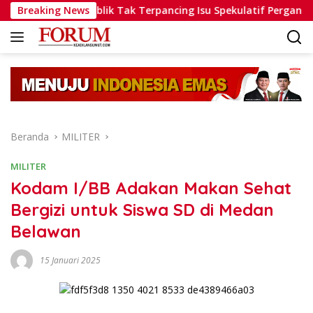
Langsung
, Minta Publik Tak Terpancing Isu Spekulatif Pergantian Kapolri
Breaking News
ke
konten
Beranda
MILITER
MILITER
Kodam I/BB Adakan Makan Sehat
Bergizi untuk Siswa SD di Medan
Belawan
15 Januari 2025