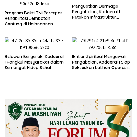
Menguatkan Dermaga
Pengabdian, Kodaeral I
Program Bakti TNI Percepat
Petakan Infrastruktur
Rehabilitasi Jembatan
Operasional
Gantung di Halongonan
Timur
Belawan Bergerak, Kodaeral
Ikhtiar Spiritual Mengawali
I Rangkul Masyarakat dalam
Pengabdian, Kodaeral I Siap
Semangat Hidup Sehat
Sukseskan Latihan Operasi
Pertahanan Wilayah TNI
2026