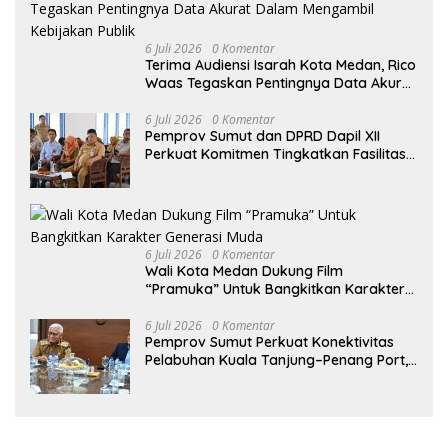
6 Juli 2026
0 Komentar
Terima Audiensi Isarah Kota Medan, Rico
Waas Tegaskan Pentingnya Data Akurat
Dalam Mengambil Kebijakan Publik
6 Juli 2026
0 Komentar
Pemprov Sumut dan DPRD Dapil XII
Perkuat Komitmen Tingkatkan Fasilitas
serta Kesejahteraan Lansia di PSLU
Binjai
6 Juli 2026
0 Komentar
Wali Kota Medan Dukung Film
“Pramuka” Untuk Bangkitkan Karakter
Generasi Muda
6 Juli 2026
0 Komentar
Pemprov Sumut Perkuat Konektivitas
Pelabuhan Kuala Tanjung–Penang Port,
Dorong Efisiensi Logistik dan Daya
Saing Ekonomi