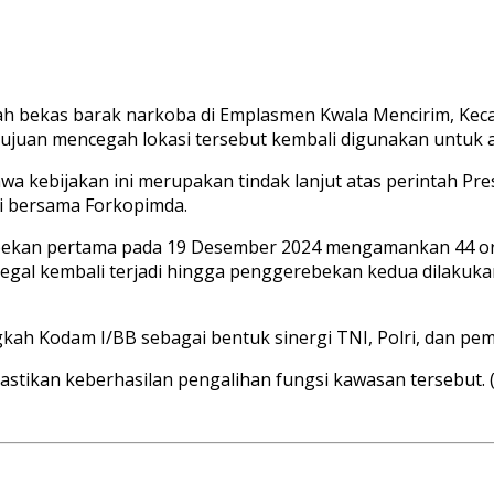
h bekas barak narkoba di Emplasmen Kwala Mencirim, Keca
rtujuan mencegah lokasi tersebut kembali digunakan untuk akt
a kebijakan ini merupakan tindak lanjut atas perintah Pr
si bersama Forkopimda.
erebekan pertama pada 19 Desember 2024 mengamankan 44 or
 ilegal kembali terjadi hingga penggerebekan kedua dilaku
gkah Kodam I/BB sebagai bentuk sinergi TNI, Polri, dan p
stikan keberhasilan pengalihan fungsi kawasan tersebut. (