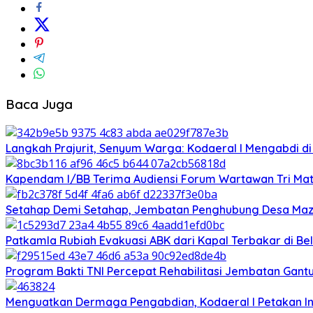
Baca Juga
‎Langkah Prajurit, Senyum Warga: Kodaeral I Mengabdi di
Kapendam I/BB Terima Audiensi Forum Wartawan Tri Matr
Setahap Demi Setahap, Jembatan Penghubung Desa Mazi
Patkamla Rubiah Evakuasi ABK dari Kapal Terbakar di B
Program Bakti TNI Percepat Rehabilitasi Jembatan Gant
Menguatkan Dermaga Pengabdian, Kodaeral I Petakan In