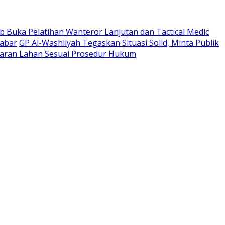
 Buka Pelatihan Wanteror Lanjutan dan Tactical Medic
Jabar
GP Al-Washliyah Tegaskan Situasi Solid, Minta Publik
ran Lahan Sesuai Prosedur Hukum