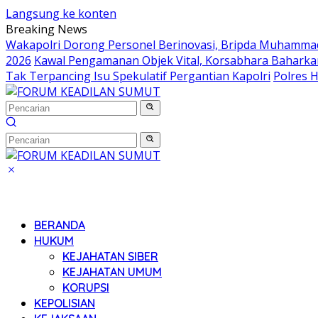
Langsung ke konten
Breaking News
Wakapolri Dorong Personel Berinovasi, Bripda Muhammad 
2026
Kawal Pengamanan Objek Vital, Korsabhara Baharkam 
Tak Terpancing Isu Spekulatif Pergantian Kapolri
Polres 
BERANDA
HUKUM
KEJAHATAN SIBER
KEJAHATAN UMUM
KORUPSI
KEPOLISIAN