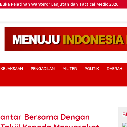
eror Lanjutan dan Tactical Medic 2026
Kawal Pengaman
KEJAKSAAN
PENGADILAN
MILITER
POLITIK
DAERAH
B
iantar Bersama Dengan
Takjil Kepada Masyarakat