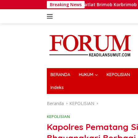
Langsung
Nyata
Dansatlat Brimob Korbrimob Buka Pelatihan Want
Breaking News
ke
konten
BERANDA
HUKUM
KEPOLISIAN
Indeks
Beranda
KEPOLISIAN
KEPOLISIAN
Kapolres Pematang S
Bhayangkari Berbagi 