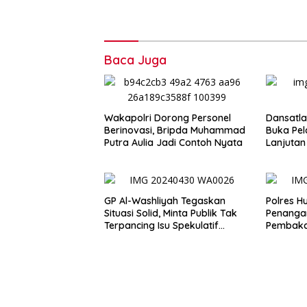
Baca Juga
Wakapolri Dorong Personel
Dansatla
Berinovasi, Bripda Muhammad
Buka Pel
Putra Aulia Jadi Contoh Nyata
Lanjutan
2026
GP Al-Washliyah Tegaskan
Polres 
Situasi Solid, Minta Publik Tak
Penanga
Terpancing Isu Spekulatif
Pembaka
Pergantian Kapolri
Prosedu