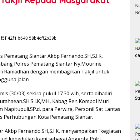
s Pematang Siantar Akbp Fernando.SH,S.I.K,
bang Polres Pematang Siantar Ny.Mourine
li Ramadhan dengan membagikan Takjil untuk
gguna jalan
is (30/03) sekira pukul 17.30 wib, serta dihadiri
tahaean.SH.S.I.K,MH, Kabag Ren Kompol Muri
Napitupuli.SP.d, para Perwira, Personil Sat Lantas
nas Perhubungan Kota Pematang Siantar.
ar Akbp Fernando.SH,S.I.K, menyampaikan “kegiatan
jud kepedulian kami sebagai Anggota Polri