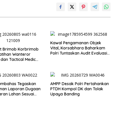
Kawal Pengamanan Objek
Vital, Korsabhara Baharkam
t Brimob Korbrimob
Polri Tuntaskan Audit Evaluasi
atihan Wanteror
di Pertamina Patra Niaga
 dan Tactical Medic
Jabar
Humbahas Tegaskan
AMPP Desak Polri Pertahankan
nan Laporan Dugaan
PTDH Kompol DK dan Tolak
ran Lahan Sesuai
Upaya Banding
r Hukum