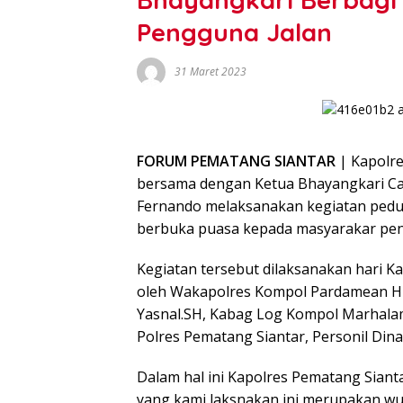
Pengguna Jalan
31 Maret 2023
FORUM PEMATANG SIANTAR
| Kapolre
bersama dengan Ketua Bhayangkari Ca
Fernando melaksanakan kegiatan pedu
berbuka puasa kepada masyarakar pen
Kegiatan tersebut dilaksanakan hari Kam
oleh Wakapolres Kompol Pardamean Hu
Yasnal.SH, Kabag Log Kompol Marhalam 
Polres Pematang Siantar, Personil Di
Dalam hal ini Kapolres Pematang Siant
yang kami laksnakan ini merupakan wu