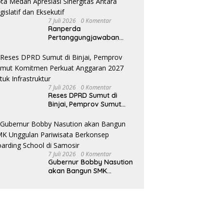
7 Juli 2026
0 Komentar
Ranperda
Pertanggungjawaban
Pelaksanaan APBD TA
2025 Disetujui, Wali Kota
Medan Apresiasi Sinergitas
Antara Legislatif dan
Eksekutif
7 Juli 2026
0 Komentar
Reses DPRD Sumut di
Binjai, Pemprov Sumut
Komitmen Perkuat
Anggaran 2027 untuk
Infrastruktur
7 Juli 2026
0 Komentar
Gubernur Bobby Nasution
akan Bangun SMK
Unggulan Pariwisata
Berkonsep Boarding
School di Samosir