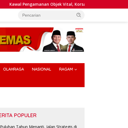
an Objek Vital, Korsabhara Baharkam Polri Tuntaskan Audit Ev
OLAHRAGA
NASIONAL
RAGAM
ERITA POPULER