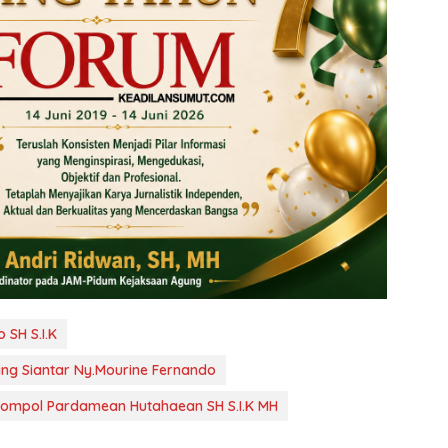
SH S.I.K
ng Siantar Ny.Mourine Fernando
ompol Pardamean Hutahaean SH S.I.K MH