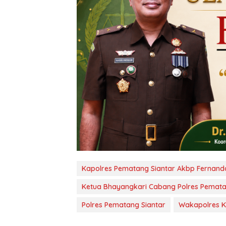
Kapolres Pematang Siantar Akbp Fernando 
Ketua Bhayangkari Cabang Polres Pemata
Polres Pematang Siantar
Wakapolres K