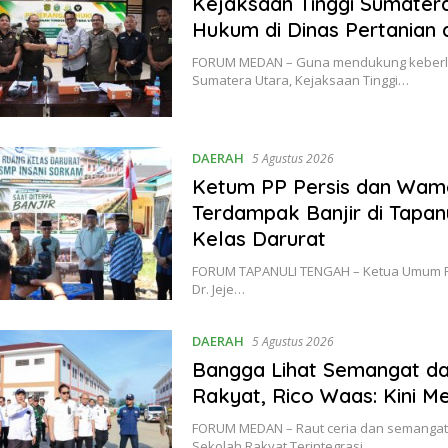
Kejaksaan Tinggi Sumater
Hukum di Dinas Pertanian
FORUM MEDAN – Guna mendukung keberla
Sumatera Utara, Kejaksaan Tinggi…
DAERAH
5 Agustus 2026
Ketum PP Persis dan Wam
Terdampak Banjir di Tapan
Kelas Darurat
FORUM TAPANULI TENGAH – Ketua Umum Pim
Dr. Jeje…
DAERAH
5 Agustus 2026
Bangga Lihat Semangat d
Rakyat, Rico Waas: Kini M
FORUM MEDAN – Raut ceria dan semangat 
Sekolah Rakyat Terintegrasi…