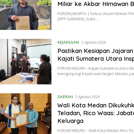
Miliar ke Akbar Himawan B
FORUM JAKARTA | Ketua Umum Dewan Pimpi
(DPP GARANSI), Sukri…
KEJAKSAAN
5 Agustus 2026
Pastikan Kesiapan Jajar
Kajati Sumatera Utara In
FORUM MEDAN – Kajati Sumatera Utara M
mengunjungi Kejaksaan Negeri Medan y
DAERAH
5 Agustus 2026
Wali Kota Medan Dikukuhk
Teladan, Rico Waas: Jabat
Keluarga
FORUM MEDAN – Wali Kota Medan Rico Tri