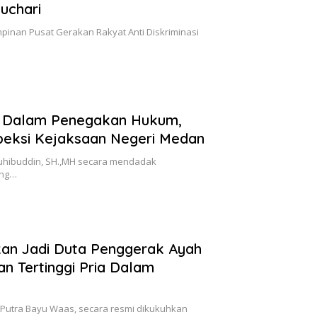
uchari
nan Pusat Gerakan Rakyat Anti Diskriminasi
an Dalam Penegakan Hukum,
speksi Kejaksaan Negeri Medan
uhibuddin, SH.,MH secara mendadak
ang…
an Jadi Duta Penggerak Ayah
an Tertinggi Pria Dalam
 Putra Bayu Waas, secara resmi dikukuhkan