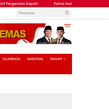
 Kapolri
Polres Humbahas Tegaskan Penanganan Lapor
OLAHRAGA
NASIONAL
RAGAM