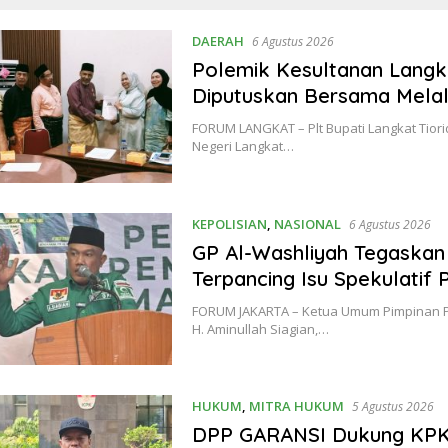
DAERAH
6 Agustus 2026
Polemik Kesultanan Langka
Diputuskan Bersama Melal
FORUM LANGKAT – Plt Bupati Langkat Tiori
Negeri Langkat…
KEPOLISIAN
,
NASIONAL
6 Agustus 2026
GP Al-Washliyah Tegaskan S
Terpancing Isu Spekulatif 
FORUM JAKARTA – Ketua Umum Pimpinan P
H. Aminullah Siagian,…
HUKUM
,
MITRA HUKUM
5 Agustus 2026
DPP GARANSI Dukung KPK U