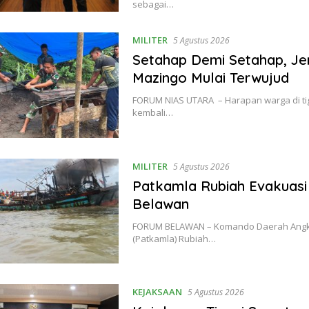
sebagai…
MILITER
5 Agustus 2026
Setahap Demi Setahap, J
Mazingo Mulai Terwujud
FORUM NIAS UTARA – Harapan warga di ti
kembali…
MILITER
5 Agustus 2026
Patkamla Rubiah Evakuasi 
Belawan
FORUM BELAWAN – Komando Daerah Angkata
(Patkamla) Rubiah…
KEJAKSAAN
5 Agustus 2026