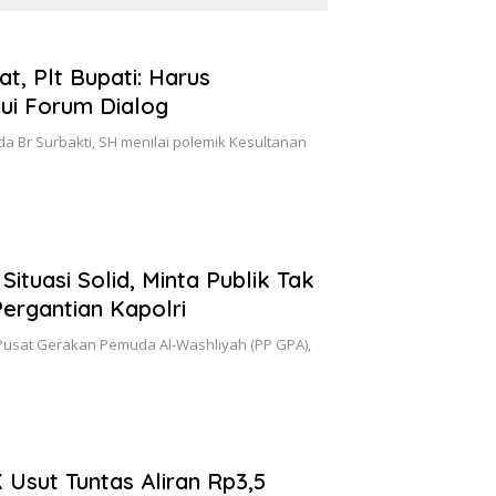
t, Plt Bupati: Harus
ui Forum Dialog
da Br Surbakti, SH menilai polemik Kesultanan
ituasi Solid, Minta Publik Tak
Pergantian Kapolri
usat Gerakan Pemuda Al-Washliyah (PP GPA),
sut Tuntas Aliran Rp3,5