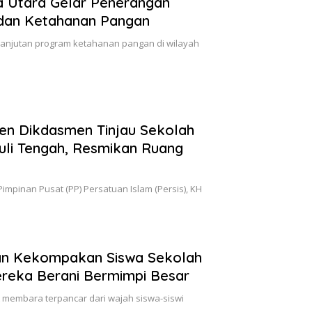
a Utara Gelar Penerangan
 dan Ketahanan Pangan
njutan program ketahanan pangan di wilayah
en Dikdasmen Tinjau Sekolah
uli Tengah, Resmikan Ruang
pinan Pusat (PP) Persatuan Islam (Persis), KH
an Kekompakan Siswa Sekolah
ereka Berani Bermimpi Besar
membara terpancar dari wajah siswa-siswi