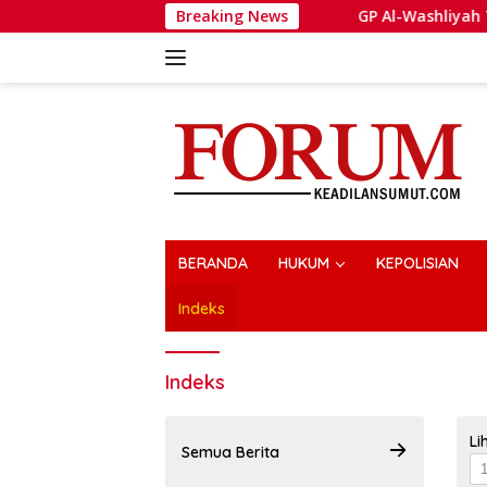
Langsung
Breaking News
GP Al-Washliyah Tegaskan Situas
ke
konten
BERANDA
HUKUM
KEPOLISIAN
Indeks
Indeks
Li
Semua Berita