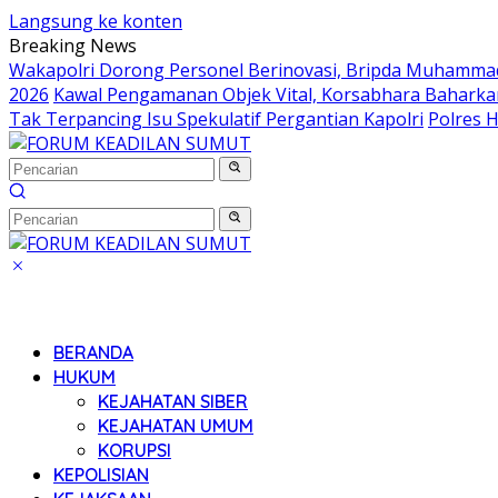
Langsung ke konten
Breaking News
Wakapolri Dorong Personel Berinovasi, Bripda Muhammad 
2026
Kawal Pengamanan Objek Vital, Korsabhara Baharkam 
Tak Terpancing Isu Spekulatif Pergantian Kapolri
Polres 
BERANDA
HUKUM
KEJAHATAN SIBER
KEJAHATAN UMUM
KORUPSI
KEPOLISIAN