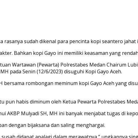
ra rasanya sudah dikenal para pencinta kopi seantero jahat i
kter. Bahkan kopi Gayo ini memiliki keasaman yang rendah 
atuan Wartawan (Pewarta) Polrestabes Medan Chairum Lub
,MH pada Senin (12/6/2023) disuguhi Kopi Gayo Aceh.
,SH bersama rombongan meminum kopi Gayo Aceh yang disu
 itu pun habis diminum oleh Ketua Pewarta Polrestabes M
i AKBP Mulyadi SH, MH ini banyak menjabat tugas di kepoli
pan dengan bijaksana dan saling menghargai.
u susah didapat apalagi dalam merawatnya,” ungkapnya sing