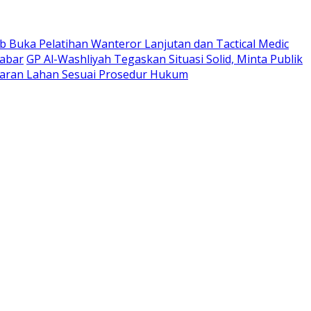
 Buka Pelatihan Wanteror Lanjutan dan Tactical Medic
Jabar
GP Al-Washliyah Tegaskan Situasi Solid, Minta Publik
ran Lahan Sesuai Prosedur Hukum