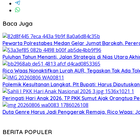
Baca Juga
Pewarta Polrestabes Medan Gelar Jumat Barokah, Pererat
Puluhan Tahun Menanti, Jalan Strategis di Nias Utara Ak
Rico Waas Nonaktifkan Lurah AUR, Tegaskan Tak Ada T
Polemik Kesultanan Langkat, Plt Bupati: Harus Diputuska
Peringati Hari Anak 2026, TP PKK Sumut Ajak Orangtua Pe
Duta Genre Harus Jadi Penggerak Remaja, Rico Waas: J
BERITA POPULER