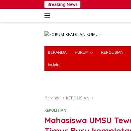
Langsung
Breaking News
Wakapolr
ke
konten
BERANDA
HUKUM
KEPOLISIAN
Indeks
Beranda
KEPOLISIAN
KEPOLISIAN
Mahasiswa UMSU Tewa
Timur Buru komplotan