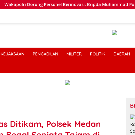
i Dorong Personel Berinovasi, Bripda Muhammad Putra Aulia Ja
KEJAKSAAN
PENGADILAN
MILITER
POLITIK
DAERAH
B
s Ditikam, Polsek Medan
 Begal Senjata Tajam di