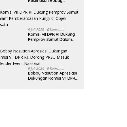
Keseriusan Bobby
Nasution Kembangkan
Pariwisata Danau Toba
9 Juli 2026
0 Komentar
Komisi VII DPR RI Dukung
Pemprov Sumut Dalam
Pemberantasan Pungli di
Objek Wisata
9 Juli 2026
0 Komentar
Bobby Nasution Apresiasi
Dukungan Komisi VII DPR
RI, Dorong PRSU Masuk
Kalender Event Nasional