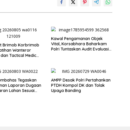
Kawal Pengamanan Objek
Vital, Korsabhara Baharkam
t Brimob Korbrimob
Polri Tuntaskan Audit Evaluasi
atihan Wanteror
di Pertamina Patra Niaga
 dan Tactical Medic
Jabar
Humbahas Tegaskan
AMPP Desak Polri Pertahankan
nan Laporan Dugaan
PTDH Kompol DK dan Tolak
ran Lahan Sesuai
Upaya Banding
r Hukum