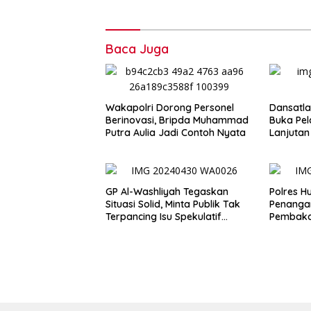
Baca Juga
Wakapolri Dorong Personel
Dansatla
Berinovasi, Bripda Muhammad
Buka Pel
Putra Aulia Jadi Contoh Nyata
Lanjutan
2026
GP Al-Washliyah Tegaskan
Polres 
Situasi Solid, Minta Publik Tak
Penanga
Terpancing Isu Spekulatif
Pembaka
Pergantian Kapolri
Prosedu