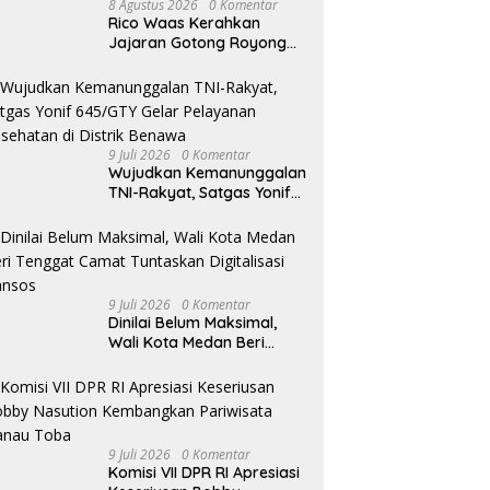
8 Agustus 2026
0 Komentar
Rico Waas Kerahkan
Jajaran Gotong Royong
Bersihkan Parit Jalan
Taduan dari Sedimentasi
Tebal
9 Juli 2026
0 Komentar
Wujudkan Kemanunggalan
TNI-Rakyat, Satgas Yonif
645/GTY Gelar Pelayanan
Kesehatan di Distrik
Benawa
9 Juli 2026
0 Komentar
Dinilai Belum Maksimal,
Wali Kota Medan Beri
Tenggat Camat Tuntaskan
Digitalisasi Bansos
9 Juli 2026
0 Komentar
Komisi VII DPR RI Apresiasi