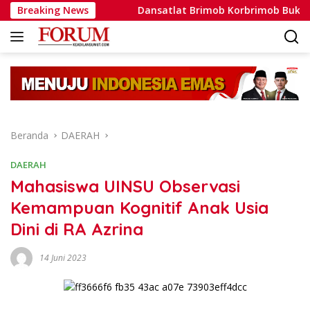
Langsung
Contoh Nyata
Breaking News
Dansatlat Brimob Korbrimob Buka Pelatih
ke
konten
Beranda
DAERAH
DAERAH
Mahasiswa UINSU Observasi
Kemampuan Kognitif Anak Usia
Dini di RA Azrina
14 Juni 2023