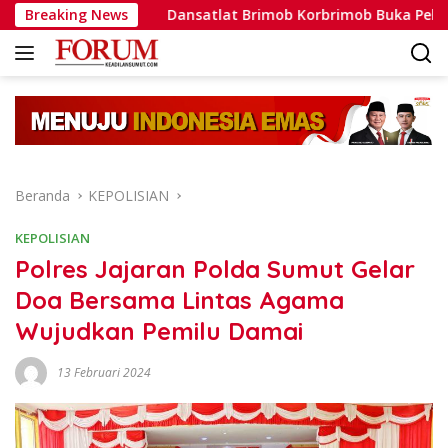
Langsung
a
Breaking News
Dansatlat Brimob Korbrimob Buka Pelatihan Wanteror
ke
konten
Beranda
KEPOLISIAN
KEPOLISIAN
Polres Jajaran Polda Sumut Gelar
Doa Bersama Lintas Agama
Wujudkan Pemilu Damai
13 Februari 2024