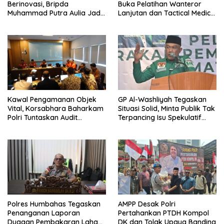
Berinovasi, Bripda
Buka Pelatihan Wanteror
Muhammad Putra Aulia Jadi
Lanjutan dan Tactical Medic
Contoh Nyata
2026
Kawal Pengamanan Objek
GP Al-Washliyah Tegaskan
Vital, Korsabhara Baharkam
Situasi Solid, Minta Publik Tak
Polri Tuntaskan Audit
Terpancing Isu Spekulatif
Evaluasi di Pertamina Patra
Pergantian Kapolri
Niaga Jabar
Polres Humbahas Tegaskan
AMPP Desak Polri
Penanganan Laporan
Pertahankan PTDH Kompol
Dugaan Pembakaran Lahan
DK dan Tolak Upaya Banding