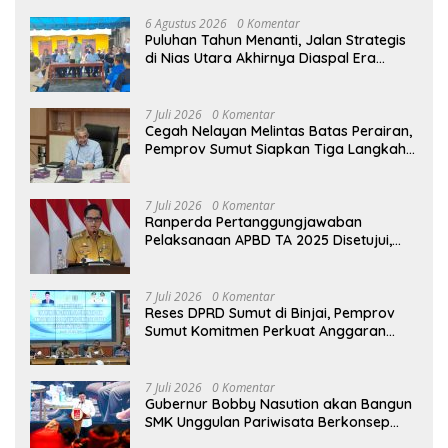
6 Agustus 2026
0 Komentar
Puluhan Tahun Menanti, Jalan Strategis
di Nias Utara Akhirnya Diaspal Era
Gubernur Bobby
7 Juli 2026
0 Komentar
Cegah Nelayan Melintas Batas Perairan,
Pemprov Sumut Siapkan Tiga Langkah
Strategis
7 Juli 2026
0 Komentar
Ranperda Pertanggungjawaban
Pelaksanaan APBD TA 2025 Disetujui,
Wali Kota Medan Apresiasi Sinergitas
Antara Legislatif dan Eksekutif
7 Juli 2026
0 Komentar
Reses DPRD Sumut di Binjai, Pemprov
Sumut Komitmen Perkuat Anggaran
2027 untuk Infrastruktur
7 Juli 2026
0 Komentar
Gubernur Bobby Nasution akan Bangun
SMK Unggulan Pariwisata Berkonsep
Boarding School di Samosir