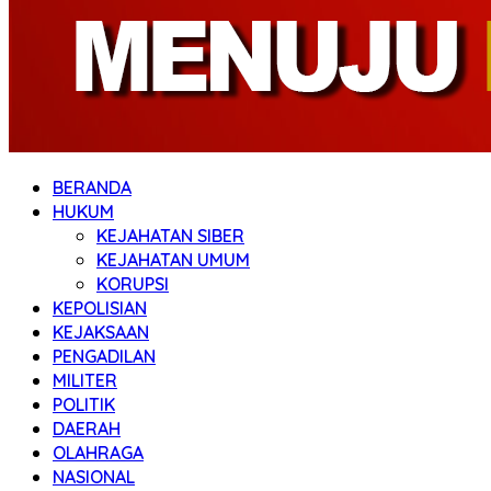
BERANDA
HUKUM
KEJAHATAN SIBER
KEJAHATAN UMUM
KORUPSI
KEPOLISIAN
KEJAKSAAN
PENGADILAN
MILITER
POLITIK
DAERAH
OLAHRAGA
NASIONAL