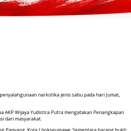
nyalahgunaan narkotika jenis sabu pada hari Jumat,
oba AKP Wijaya Yudistira Putra mengatakan Penangkapan
i dari masyarakat.
Blang Panyang, Kota Lhokseumawe. Sementara barang bukti