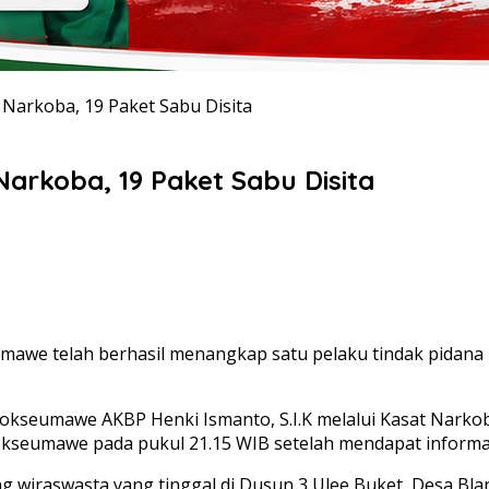
arkoba, 19 Paket Sabu Disita
rkoba, 19 Paket Sabu Disita
 telah berhasil menangkap satu pelaku tindak pidana pe
hokseumawe AKBP Henki Ismanto, S.I.K melalui Kasat Nark
okseumawe pada pukul 21.15 WIB setelah mendapat informas
rang wiraswasta yang tinggal di Dusun 3 Ulee Buket, Desa 