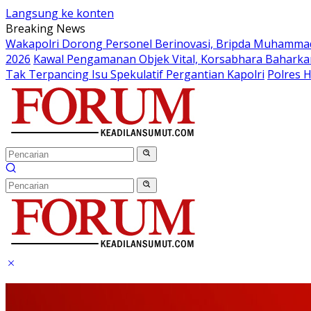
Langsung ke konten
Breaking News
Wakapolri Dorong Personel Berinovasi, Bripda Muhammad 
2026
Kawal Pengamanan Objek Vital, Korsabhara Baharkam 
Tak Terpancing Isu Spekulatif Pergantian Kapolri
Polres 