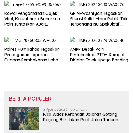
Kawal Pengamanan Objek
GP Al-Washliyah Tegaskan
Vital, Korsabhara Baharkam
Situasi Solid, Minta Publik Tak
Polri Tuntaskan Audit
Terpancing Isu Spekulatif
Evaluasi di Pertamina Patra
Pergantian Kapolri
Niaga Jabar
Polres Humbahas Tegaskan
AMPP Desak Polri
Penanganan Laporan
Pertahankan PTDH Kompol
Dugaan Pembakaran Lahan
DK dan Tolak Upaya Banding
Sesuai Prosedur Hukum
BERITA POPULER
8 Agustus 2026
0 Komentar
Rico Waas Kerahkan Jajaran Gotong
Royong Bersihkan Parit Jalan Taduan
dari Sedimentasi Tebal