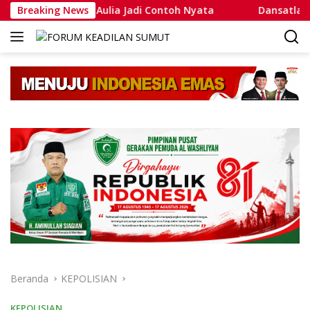
Langsung
mmad Putra Aulia Jadi Contoh Nyata
Breaking News
Dansatlat Brimob 
ke
konten
Beranda
KEPOLISIAN
KEPOLISIAN