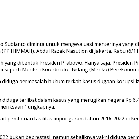
wo Subianto diminta untuk mengevaluasi menterinya yang d
P HIMMAH), Abdul Razak Nasution di Jakarta, Rabu (6/11
 yang dibentuk Presiden Prabowo. Hanya saja, Presiden P
 seperti Menteri Koordinator Bidang (Menko) Perekonomia
 diduga bermasalah hukum terkait kasus dugaan korupsi i
iduga terlibat dalam kasus yang merugikan negara Rp 6,47 
emeriksaan,” ungkapnya.
it pemberian fasilitas impor garam tahun 2016-2022 di Kem
2022 bukan beprestasi, namun sebaliknya yakni diduga berm