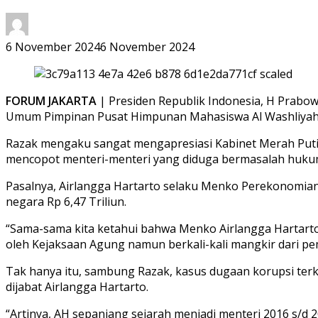
6 November 2024
6 November 2024
FORUM JAKARTA
| Presiden Republik Indonesia, H Prabo
Umum Pimpinan Pusat Himpunan Mahasiswa Al Washliyah (P
Razak mengaku sangat mengapresiasi Kabinet Merah Putih
mencopot menteri-menteri yang diduga bermasalah hukum
Pasalnya, Airlangga Hartarto selaku Menko Perekonomian
negara Rp 6,47 Triliun.
“Sama-sama kita ketahui bahwa Menko Airlangga Hartarto d
oleh Kejaksaan Agung namun berkali-kali mangkir dari p
Tak hanya itu, sambung Razak, kasus dugaan korupsi terka
dijabat Airlangga Hartarto.
“Artinya, AH sepanjang sejarah menjadi menteri 2016 s/d 