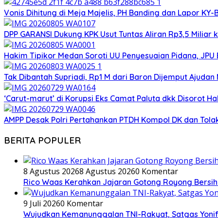
Vonis Dihitung di Meja Majelis, PH Banding dan Lapor K
DPP GARANSI Dukung KPK Usut Tuntas Aliran Rp3,5 Miliar
Hakim Tipikor Medan Soroti UU Penyesuaian Pidana, JP
Tak Dibantah Supriadi, Rp1 M dari Baron Dijemput Ajudan 
‘Carut-marut’ di Korupsi Eks Camat Paluta dkk Disorot Ha
AMPP Desak Polri Pertahankan PTDH Kompol DK dan Tola
BERITA POPULER
8 Agustus 2026
8 Agustus 2026
0 Komentar
Rico Waas Kerahkan Jajaran Gotong Royong Bersihk
9 Juli 2026
0 Komentar
Wujudkan Kemanunggalan TNI-Rakyat, Satgas Yonif 