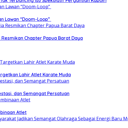
 Tak Terpancing Isu Spekulatif Pergantian Kapolri
epan Lawan “Doom-Loop”
ia Resmikan Chapter Papua Barat Daya
getkan Lahir Atlet Karate Muda
estasi, dan Semangat Persatuan
binaan Atlet