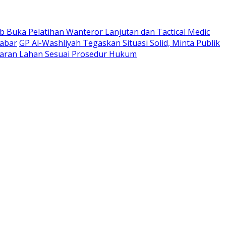
 Buka Pelatihan Wanteror Lanjutan dan Tactical Medic
Jabar
GP Al-Washliyah Tegaskan Situasi Solid, Minta Publik
ran Lahan Sesuai Prosedur Hukum