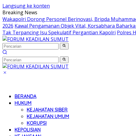
Langsung ke konten
Breaking News
Wakapolri Dorong Personel Berinovasi, Bripda Muhammad 
2026
Kawal Pengamanan Objek Vital, Korsabhara Baharkam 
Tak Terpancing Isu Spekulatif Pergantian Kapolri
Polres 
BERANDA
HUKUM
KEJAHATAN SIBER
KEJAHATAN UMUM
KORUPSI
KEPOLISIAN