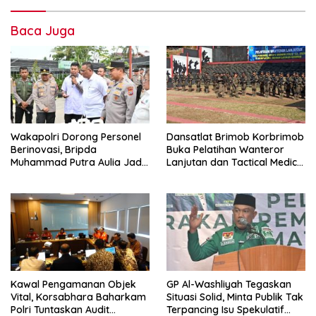
Baca Juga
Wakapolri Dorong Personel
Dansatlat Brimob Korbrimob
Berinovasi, Bripda
Buka Pelatihan Wanteror
Muhammad Putra Aulia Jadi
Lanjutan dan Tactical Medic
Contoh Nyata
2026
Kawal Pengamanan Objek
GP Al-Washliyah Tegaskan
Vital, Korsabhara Baharkam
Situasi Solid, Minta Publik Tak
Polri Tuntaskan Audit
Terpancing Isu Spekulatif