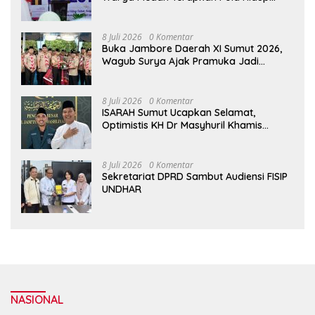
Sehat Dalam Keseharian
8 Juli 2026
0 Komentar
Buka Jambore Daerah XI Sumut 2026,
Wagub Surya Ajak Pramuka Jadi
Teladan dan Generasi Pembawa Solusi
8 Juli 2026
0 Komentar
ISARAH Sumut Ucapkan Selamat,
Optimistis KH Dr Masyhuril Khamis
Perkuat Dakwah, Pendidikan dan Bawa
Al Washliyah Semakin Maju
8 Juli 2026
0 Komentar
Sekretariat DPRD Sambut Audiensi FISIP
UNDHAR
NASIONAL