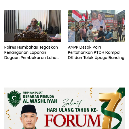
Evaluasi di Pertamina Patra
Pergantian Kapolri
Niaga Jabar
Polres Humbahas Tegaskan
AMPP Desak Polri
Penanganan Laporan
Pertahankan PTDH Kompol
Dugaan Pembakaran Lahan
DK dan Tolak Upaya Banding
Sesuai Prosedur Hukum