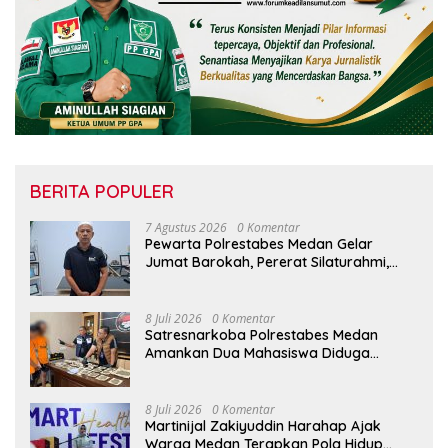
BERITA POPULER
7 Agustus 2026
0 Komentar
Pewarta Polrestabes Medan Gelar
Jumat Barokah, Pererat Silaturahmi,
Kokohkan Sinergi Media dan Kepolisian
8 Juli 2026
0 Komentar
Satresnarkoba Polrestabes Medan
Amankan Dua Mahasiswa Diduga
Edarkan Ganja
8 Juli 2026
0 Komentar
Martinijal Zakiyuddin Harahap Ajak
Warga Medan Terapkan Pola Hidup