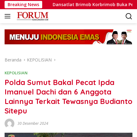
Langsung
ta
Breaking News
Dansatlat Brimob Korbrimob Buka Pelatihan Wantero
ke
konten
Beranda
KEPOLISIAN
KEPOLISIAN
Polda Sumut Bakal Pecat Ipda
Imanuel Dachi dan 6 Anggota
Lainnya Terkait Tewasnya Budianto
Sitepu
30 Desember 2024