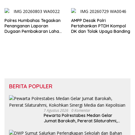
Evaluasi di Pertamina Patra
Pergantian Kapolri
Niaga Jabar
Polres Humbahas Tegaskan
AMPP Desak Polri
Penanganan Laporan
Pertahankan PTDH Kompol
Dugaan Pembakaran Lahan
DK dan Tolak Upaya Banding
Sesuai Prosedur Hukum
BERITA POPULER
7 Agustus 2026
0 Komentar
Pewarta Polrestabes Medan Gelar
Jumat Barokah, Pererat Silaturahmi,
Kokohkan Sinergi Media dan Kepolisian