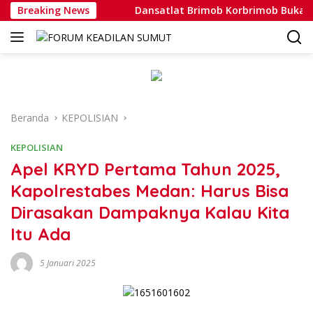
Langsung
ntoh Nyata
Breaking News
Dansatlat Brimob Korbrimob Buka Pelatihan
ke
konten
Beranda
KEPOLISIAN
KEPOLISIAN
Apel KRYD Pertama Tahun 2025,
Kapolrestabes Medan: Harus Bisa
Dirasakan Dampaknya Kalau Kita
Itu Ada
5 Januari 2025