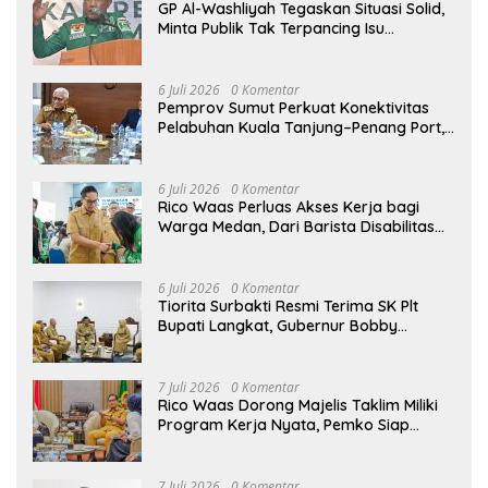
GP Al-Washliyah Tegaskan Situasi Solid,
Minta Publik Tak Terpancing Isu
Spekulatif Pergantian Kapolri
6 Juli 2026
0 Komentar
Pemprov Sumut Perkuat Konektivitas
Pelabuhan Kuala Tanjung–Penang Port,
Dorong Efisiensi Logistik dan Daya
Saing Ekonomi
6 Juli 2026
0 Komentar
Rico Waas Perluas Akses Kerja bagi
Warga Medan, Dari Barista Disabilitas
hingga Peluang Kerja ke Luar Negeri
6 Juli 2026
0 Komentar
Tiorita Surbakti Resmi Terima SK Plt
Bupati Langkat, Gubernur Bobby
Nasution Tekankan ASN Harus Layani
Masyarakat
7 Juli 2026
0 Komentar
Rico Waas Dorong Majelis Taklim Miliki
Program Kerja Nyata, Pemko Siap
Dukung hingga Tingkat Kelurahan
7 Juli 2026
0 Komentar