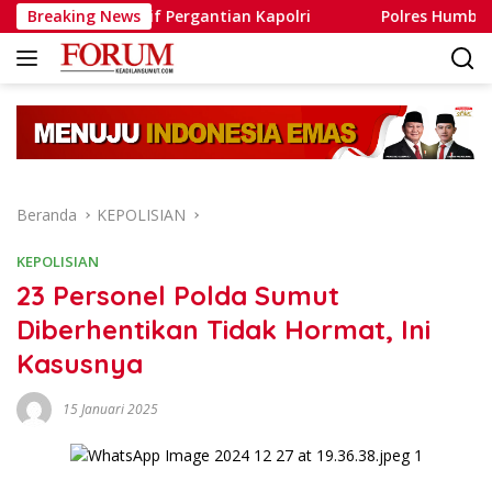
Langsung
pekulatif Pergantian Kapolri
Breaking News
Polres Humbahas Tegask
ke
konten
Beranda
KEPOLISIAN
KEPOLISIAN
23 Personel Polda Sumut
Diberhentikan Tidak Hormat, Ini
Kasusnya
15 Januari 2025