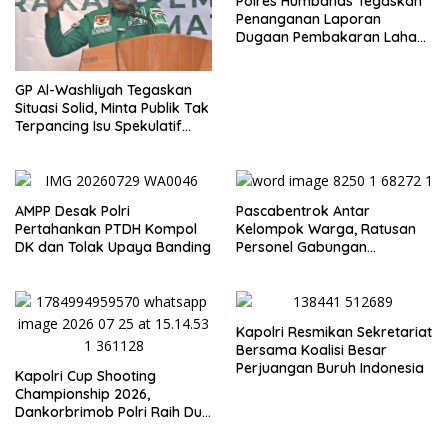
Polres Humbahas Tegaskan
Penanganan Laporan
Dugaan Pembakaran Lahan
Sesuai Prosedur Hukum
GP Al-Washliyah Tegaskan
Situasi Solid, Minta Publik Tak
Terpancing Isu Spekulatif
Pergantian Kapolri
AMPP Desak Polri
Pascabentrok Antar
Pertahankan PTDH Kompol
Kelompok Warga, Ratusan
DK dan Tolak Upaya Banding
Personel Gabungan
Disiagakan
Kapolri Resmikan Sekretariat
Bersama Koalisi Besar
Perjuangan Buruh Indonesia
Kapolri Cup Shooting
Championship 2026,
Dankorbrimob Polri Raih Dua
Podium VVIP