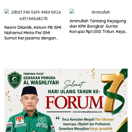
Jalankan Restrukturisasi
Tanpa Mengorbankan
Karyawan
Aminullah Tantang Kejagung
dan KPK Bongkar Gurita
Resmi Dilantik, Ketum PB ISMI
Korupsi Rp1.000 Triliun: Kejar
Nizhamul Minta PW ISMI
Aktor Intelektual dan
Sumut Kerjasama dengan
Jaringannya!
Pemprovsu