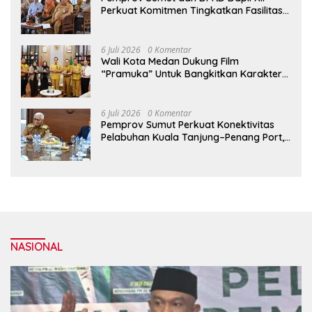
Perkuat Komitmen Tingkatkan Fasilitas
serta Kesejahteraan Lansia di PSLU
Binjai
6 Juli 2026
0 Komentar
Wali Kota Medan Dukung Film
“Pramuka” Untuk Bangkitkan Karakter
Generasi Muda
6 Juli 2026
0 Komentar
Pemprov Sumut Perkuat Konektivitas
Pelabuhan Kuala Tanjung–Penang Port,
Dorong Efisiensi Logistik dan Daya
Saing Ekonomi
NASIONAL