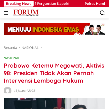
Langsung
ekulatif Pergantian Kapolri
Breaking News
Polres Humbahas Tegaskan
ke
konten
Beranda
NASIONAL
NASIONAL
Prabowo Ketemu Megawati, Aktivis
98: Presiden Tidak Akan Pernah
Intervensi Lembaga Hukum
15 Januari 2025