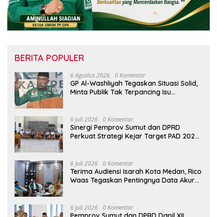
BERITA POPULER
6 Agustus 2026
0 Komentar
GP Al-Washliyah Tegaskan Situasi Solid,
Minta Publik Tak Terpancing Isu
Spekulatif Pergantian Kapolri
6 Juli 2026
0 Komentar
Sinergi Pemprov Sumut dan DPRD
Perkuat Strategi Kejar Target PAD 2026
di UPTD Pependa Binjai
6 Juli 2026
0 Komentar
Terima Audiensi Isarah Kota Medan, Rico
Waas Tegaskan Pentingnya Data Akurat
Dalam Mengambil Kebijakan Publik
6 Juli 2026
0 Komentar
Pemprov Sumut dan DPRD Dapil XII