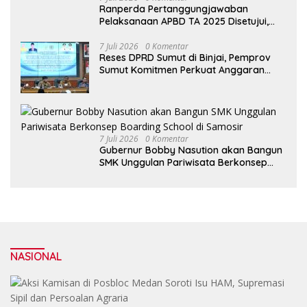
Ranperda Pertanggungjawaban
Pelaksanaan APBD TA 2025 Disetujui,
Wali Kota Medan Apresiasi Sinergitas
Antara Legislatif dan Eksekutif
7 Juli 2026
0 Komentar
Reses DPRD Sumut di Binjai, Pemprov
Sumut Komitmen Perkuat Anggaran
2027 untuk Infrastruktur
7 Juli 2026
0 Komentar
Gubernur Bobby Nasution akan Bangun
SMK Unggulan Pariwisata Berkonsep
Boarding School di Samosir
NASIONAL