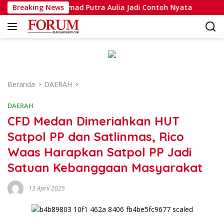
Langsung
ipda Muhammad Putra Aulia Jadi Contoh Nyata
Breaking News
Dansatla
ke
konten
Beranda
DAERAH
DAERAH
CFD Medan Dimeriahkan HUT
Satpol PP dan Satlinmas, Rico
Waas Harapkan Satpol PP Jadi
Satuan Kebanggaan Masyarakat
13 April 2025