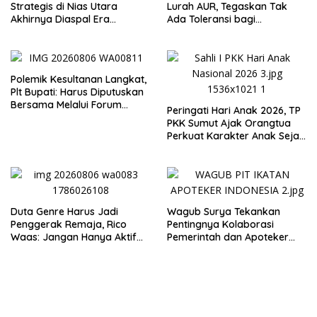
Strategis di Nias Utara
Lurah AUR, Tegaskan Tak
Akhirnya Diaspal Era
Ada Toleransi bagi
Gubernur Bobby
Penyalahgunaan Wewenang
Polemik Kesultanan Langkat,
Plt Bupati: Harus Diputuskan
Bersama Melalui Forum
Peringati Hari Anak 2026, TP
Dialog
PKK Sumut Ajak Orangtua
Perkuat Karakter Anak Sejak
dari Keluarga
Duta Genre Harus Jadi
Wagub Surya Tekankan
Penggerak Remaja, Rico
Pentingnya Kolaborasi
Waas: Jangan Hanya Aktif
Pemerintah dan Apoteker
Saat Ada Acara
Hadapi Tantangan
Kesehatan Global