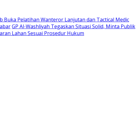
 Buka Pelatihan Wanteror Lanjutan dan Tactical Medic
Jabar
GP Al-Washliyah Tegaskan Situasi Solid, Minta Publik
ran Lahan Sesuai Prosedur Hukum