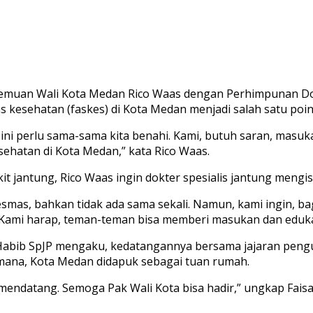
uan Wali Kota Medan Rico Waas dengan Perhimpunan Dokter
tas kesehatan (faskes) di Kota Medan menjadi salah satu poi
ini perlu sama-sama kita benahi. Kami, butuh saran, masuk
ehatan di Kota Medan,” kata Rico Waas.
 jantung, Rico Waas ingin dokter spesialis jantung mengisi
kesmas, bahkan tidak ada sama sekali. Namun, kami ingin,
. Kami harap, teman-teman bisa memberi masukan dan eduka
al Habib SpJP mengaku, kedatangannya bersama jajaran pe
 mana, Kota Medan didapuk sebagai tuan rumah.
endatang. Semoga Pak Wali Kota bisa hadir,” ungkap Faisal.