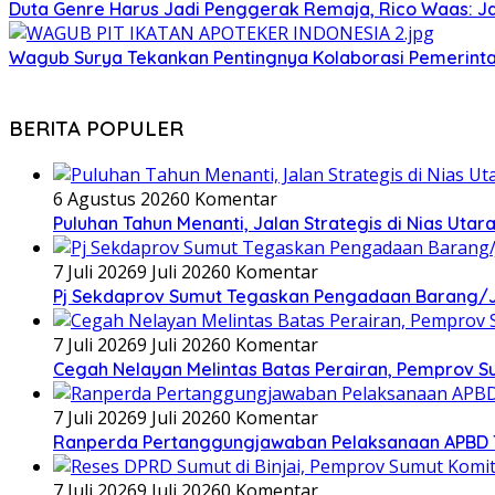
Duta Genre Harus Jadi Penggerak Remaja, Rico Waas: J
Wagub Surya Tekankan Pentingnya Kolaborasi Pemerinta
BERITA POPULER
6 Agustus 2026
0 Komentar
Puluhan Tahun Menanti, Jalan Strategis di Nias Uta
7 Juli 2026
9 Juli 2026
0 Komentar
Pj Sekdaprov Sumut Tegaskan Pengadaan Barang/Ja
7 Juli 2026
9 Juli 2026
0 Komentar
Cegah Nelayan Melintas Batas Perairan, Pemprov S
7 Juli 2026
9 Juli 2026
0 Komentar
Ranperda Pertanggungjawaban Pelaksanaan APBD TA 2
7 Juli 2026
9 Juli 2026
0 Komentar