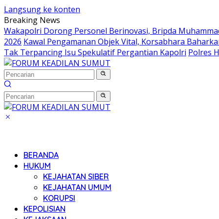
Langsung ke konten
Breaking News
Wakapolri Dorong Personel Berinovasi, Bripda Muhammad 
2026
Kawal Pengamanan Objek Vital, Korsabhara Baharkam 
Tak Terpancing Isu Spekulatif Pergantian Kapolri
Polres 
BERANDA
HUKUM
KEJAHATAN SIBER
KEJAHATAN UMUM
KORUPSI
KEPOLISIAN