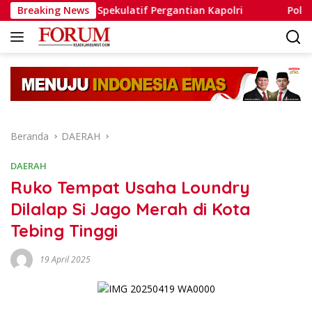
Langsung
pancing Isu Spekulatif Pergantian Kapolri
Breaking News
Polres Humb
ke
konten
Beranda
DAERAH
DAERAH
Ruko Tempat Usaha Loundry
Dilalap Si Jago Merah di Kota
Tebing Tinggi
19 April 2025