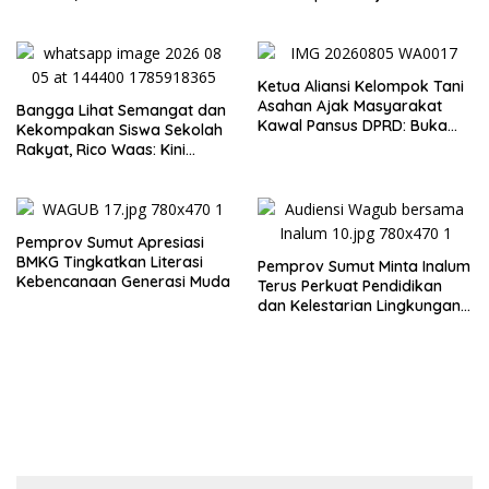
Tertinggi Pria Dalam
Tapanuli Tengah, Resmikan
Keluarga
Ruang Kelas Darurat
Ketua Aliansi Kelompok Tani
Asahan Ajak Masyarakat
Bangga Lihat Semangat dan
Kawal Pansus DPRD: Buka
Kekompakan Siswa Sekolah
Terang Persoalan Plasma
Rakyat, Rico Waas: Kini
Secara Transparan
Mereka Berani Bermimpi
Besar
Pemprov Sumut Apresiasi
BMKG Tingkatkan Literasi
Pemprov Sumut Minta Inalum
Kebencanaan Generasi Muda
Terus Perkuat Pendidikan
dan Kelestarian Lingkungan
di Kawasan Danau Toba