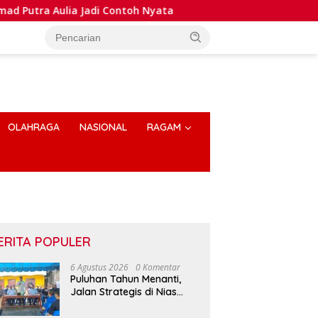
Aulia Jadi Contoh Nyata
Dansatlat Brimob Korbrimob B
OLAHRAGA
NASIONAL
RAGAM
ERITA POPULER
6 Agustus 2026
0 Komentar
Puluhan Tahun Menanti,
Jalan Strategis di Nias
Utara Akhirnya Diaspal
Era Gubernur Bobby