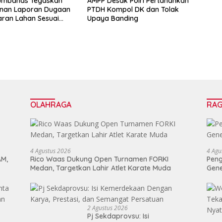
Humbahas Tegaskan
AMPP Desak Polri Pertahankan
nan Laporan Dugaan
PTDH Kompol DK dan Tolak
ran Lahan Sesuai
Upaya Banding
r Hukum
OLAHRAGA
RA
4 Agustus 2026
4 Agu
AM,
Rico Waas Dukung Open Turnamen FORKI
Peng
Medan, Targetkan Lahir Atlet Karate Muda
Gen
2 Agustus 2026
Pj Sekdaprovsu: Isi