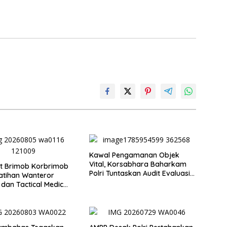
Kawal Pengamanan Objek
Vital, Korsabhara Baharkam
t Brimob Korbrimob
Polri Tuntaskan Audit Evaluasi
atihan Wanteror
di Pertamina Patra Niaga
 dan Tactical Medic
Jabar