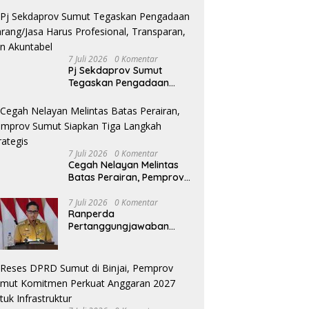
7 Juli 2026
0 Komentar
Pj Sekdaprov Sumut
Tegaskan Pengadaan
Barang/Jasa Harus
Profesional, Transparan,
dan Akuntabel
7 Juli 2026
0 Komentar
Cegah Nelayan Melintas
Batas Perairan, Pemprov
Sumut Siapkan Tiga
Langkah Strategis
7 Juli 2026
0 Komentar
Ranperda
Pertanggungjawaban
Pelaksanaan APBD TA
2025 Disetujui, Wali Kota
Medan Apresiasi Sinergitas
Antara Legislatif dan
Eksekutif