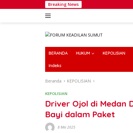
Langsung
Breaking News
ke
konten
BERANDA
HUKUM
KEPOLISIAN
Indeks
Beranda
KEPOLISIAN
KEPOLISIAN
Driver Ojol di Medan
Bayi dalam Paket
8 Mei 2025