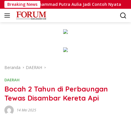
Langsung
si, Bripda Muhammad Putra Aulia Jadi Contoh Nyata
Breaking News
Da
ke
konten
Beranda
DAERAH
DAERAH
Bocah 2 Tahun di Perbaungan
Tewas Disambar Kereta Api
14 Mei 2025