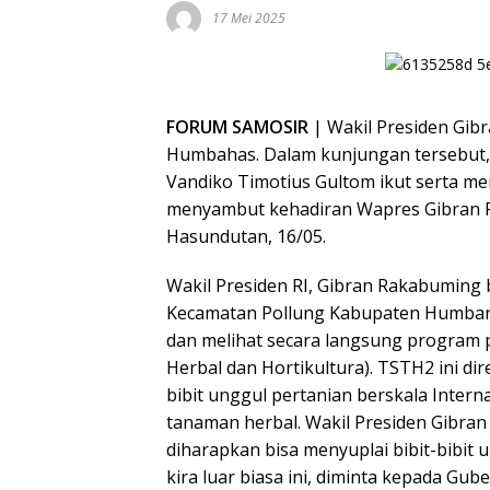
17 Mei 2025
FORUM SAMOSIR
| Wakil Presiden Gib
Humbahas. Dalam kunjungan tersebut,
Vandiko Timotius Gultom ikut serta m
menyambut kehadiran Wapres Gibran 
Hasundutan, 16/05.
Wakil Presiden RI, Gibran Rakabuming b
Kecamatan Pollung Kabupaten Humba
dan melihat secara langsung progra
Herbal dan Hortikultura). TSTH2 ini d
bibit unggul pertanian berskala Inte
tanaman herbal. Wakil Presiden Gib
diharapkan bisa menyuplai bibit-bibit un
kira luar biasa ini, diminta kepada G