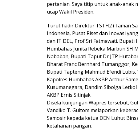
pertanian. Saya titip untuk anak-anak 
ucap Wakil Presiden.
Turut hadir Direktur TSTH2 (Taman Sai
Indonesia, Pusat Riset dan Inovasi y
dan IT DEL, Prof Sri Fatmawati. Bupat
Humbahas Junita Rebeka Marbun SH M
Nababan, Bupati Taput Dr JTP Hutabar
Bharat Franc Bernhard Tumanggor, Ke
Bupati Tapteng Mahmud Efendi Lubis, 
Kapolres Humbahas AKBP Arthur Samea
Kusumanegara, Dandim Sibolga Letkol 
AKBP Ernis Sitinjak.
Disela kunjungan Wapres tersebut, G
Vandiko T. Gultom melaporkan kebera
Samosir kepada ketua DEN Luhut Bins
ketahanan pangan.