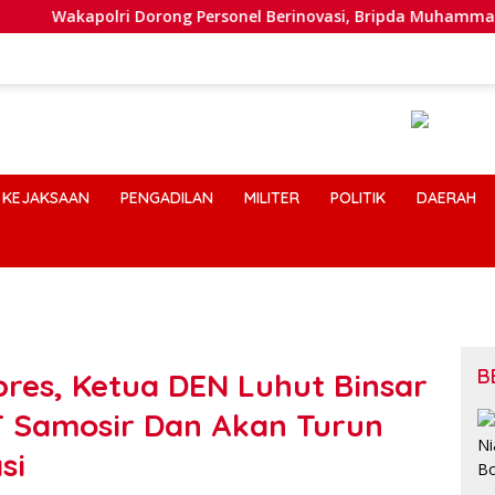
akapolri Dorong Personel Berinovasi, Bripda Muhammad Putra A
KEJAKSAAN
PENGADILAN
MILITER
POLITIK
DAERAH
B
res, Ketua DEN Luhut Binsar
T Samosir Dan Akan Turun
si