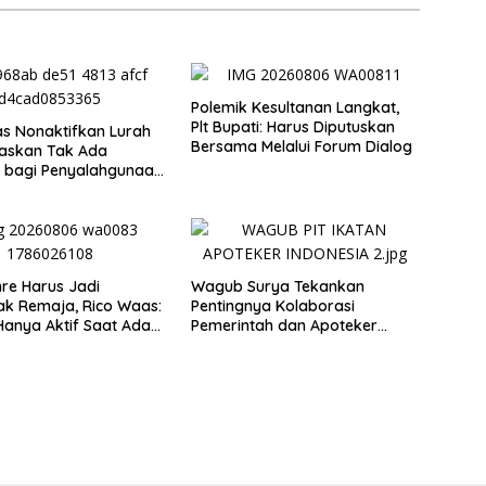
Polemik Kesultanan Langkat,
Plt Bupati: Harus Diputuskan
s Nonaktifkan Lurah
Bersama Melalui Forum Dialog
gaskan Tak Ada
i bagi Penyalahgunaan
ng
re Harus Jadi
Wagub Surya Tekankan
k Remaja, Rico Waas:
Pentingnya Kolaborasi
anya Aktif Saat Ada
Pemerintah dan Apoteker
Hadapi Tantangan Kesehatan
Global