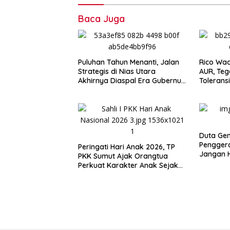
Baca Juga
Puluhan Tahun Menanti, Jalan
Rico Waa
Strategis di Nias Utara
AUR, Te
Akhirnya Diaspal Era Gubernur
Tolerans
Bobby
Wewena
Duta Gen
Penggera
Peringati Hari Anak 2026, TP
Jangan H
PKK Sumut Ajak Orangtua
Acara
Perkuat Karakter Anak Sejak
dari Keluarga