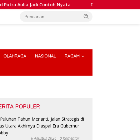
ulia Jadi Contoh Nyata
Dansatlat Brimob Korbrimob Bu
OLAHRAGA
NASIONAL
RAGAM
ERITA POPULER
6 Agustus 2026
0 Komentar