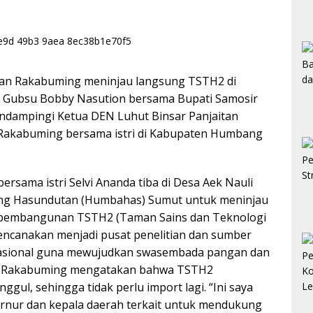
ran Rakabuming meninjau langsung TSTH2 di
 Gubsu Bobby Nasution bersama Bupati Samosir
endampingi Ketua DEN Luhut Binsar Panjaitan
Rakabuming bersama istri di Kabupaten Humbang
ersama istri Selvi Ananda tiba di Desa Aek Nauli
ng Hasundutan (Humbahas) Sumut untuk meninjau
m pembangunan TSTH2 (Taman Sains dan Teknologi
irencanakan menjadi pusat penelitian dan sumber
rnasional guna mewujudkan swasembada pangan dan
ran Rakabuming mengatakan bahwa TSTH2
ggul, sehingga tidak perlu import lagi. “Ini saya
ubernur dan kepala daerah terkait untuk mendukung