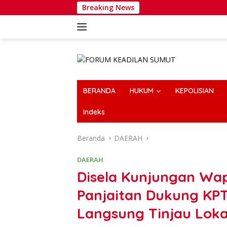
Langsung
Breaking News
W
ke
konten
BERANDA
HUKUM
KEPOLISIAN
Indeks
Beranda
DAERAH
DAERAH
Disela Kunjungan Wap
Panjaitan Dukung KP
Langsung Tinjau Loka