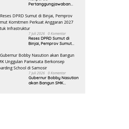
Pertanggungjawaban
Pelaksanaan APBD TA
2025 Disetujui, Wali Kota
Medan Apresiasi Sinergitas
Antara Legislatif dan
Eksekutif
7 Juli 2026
0 Komentar
Reses DPRD Sumut di
Binjai, Pemprov Sumut
Komitmen Perkuat
Anggaran 2027 untuk
Infrastruktur
7 Juli 2026
0 Komentar
Gubernur Bobby Nasution
akan Bangun SMK
Unggulan Pariwisata
Berkonsep Boarding
School di Samosir