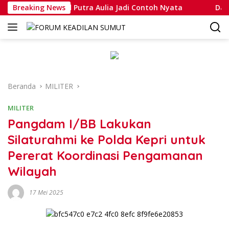
Langsung
ipda Muhammad Putra Aulia Jadi Contoh Nyata
Breaking News
Dansatla
ke
konten
Beranda
MILITER
MILITER
Pangdam I/BB Lakukan
Silaturahmi ke Polda Kepri untuk
Pererat Koordinasi Pengamanan
Wilayah
17 Mei 2025