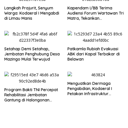
‎Langkah Prajurit, Senyum
Kapendam I/BB Terima
Warga: Kodaeral I Mengabdi
Audiensi Forum Wartawan Tri
di Limau Manis
Matra, Tekankan
Profesionalisme dan
Independensi Pers
Setahap Demi Setahap,
Patkamla Rubiah Evakuasi
Jembatan Penghubung Desa
ABK dari Kapal Terbakar di
Mazingo Mulai Terwujud
Belawan
Menguatkan Dermaga
Pengabdian, Kodaeral I
Program Bakti TNI Percepat
Petakan Infrastruktur
Rehabilitasi Jembatan
Operasional
Gantung di Halongonan
Timur