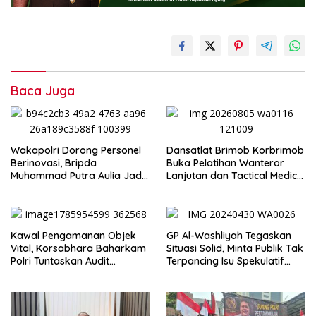
Baca Juga
Wakapolri Dorong Personel
Dansatlat Brimob Korbrimob
Berinovasi, Bripda
Buka Pelatihan Wanteror
Muhammad Putra Aulia Jadi
Lanjutan dan Tactical Medic
Contoh Nyata
2026
Kawal Pengamanan Objek
GP Al-Washliyah Tegaskan
Vital, Korsabhara Baharkam
Situasi Solid, Minta Publik Tak
Polri Tuntaskan Audit
Terpancing Isu Spekulatif
Evaluasi di Pertamina Patra
Pergantian Kapolri
Niaga Jabar