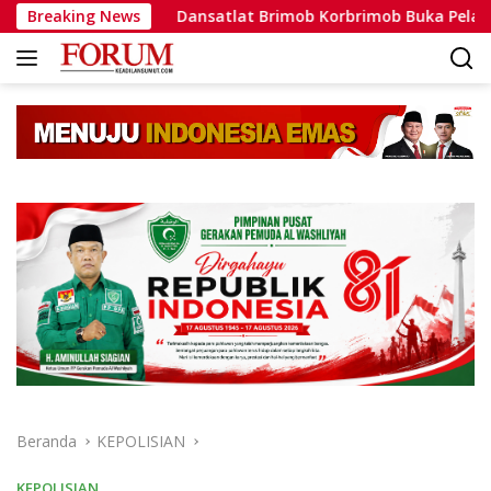
Langsung
yata
Breaking News
Dansatlat Brimob Korbrimob Buka Pelatihan Wante
ke
konten
Beranda
KEPOLISIAN
KEPOLISIAN