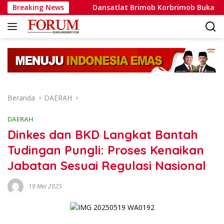
Langsung
h Nyata
Breaking News
Dansatlat Brimob Korbrimob Buka Pelatihan Wa
ke
konten
Beranda
DAERAH
DAERAH
Dinkes dan BKD Langkat Bantah
Tudingan Pungli: Proses Kenaikan
Jabatan Sesuai Regulasi Nasional
19 Mei 2025