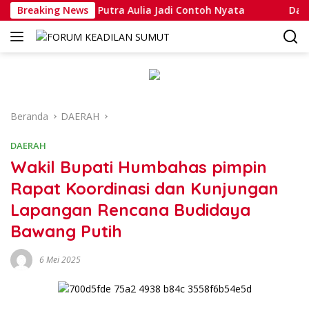
Langsung
a Muhammad Putra Aulia Jadi Contoh Nyata
Breaking News
Dansatlat 
ke
konten
Beranda
DAERAH
DAERAH
Wakil Bupati Humbahas pimpin
Rapat Koordinasi dan Kunjungan
Lapangan Rencana Budidaya
Bawang Putih
6 Mei 2025