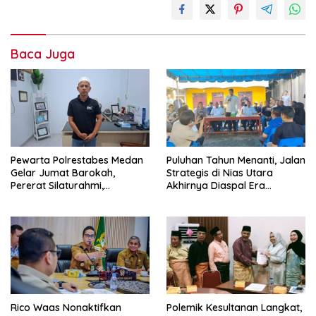
Baca Juga
Pewarta Polrestabes Medan
Puluhan Tahun Menanti, Jalan
Gelar Jumat Barokah,
Strategis di Nias Utara
Pererat Silaturahmi,
Akhirnya Diaspal Era
Kokohkan Sinergi Media dan
Gubernur Bobby
Kepolisian
Rico Waas Nonaktifkan
Polemik Kesultanan Langkat,