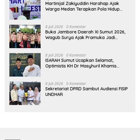
Martinijal Zakiyuddin Harahap Ajak
Warga Medan Terapkan Pola Hidup
Sehat Dalam Keseharian
8 Juli 2026
0 Komentar
Buka Jambore Daerah XI Sumut 2026,
Wagub Surya Ajak Pramuka Jadi
Teladan dan Generasi Pembawa Solusi
8 Juli 2026
0 Komentar
ISARAH Sumut Ucapkan Selamat,
Optimistis KH Dr Masyhuril Khamis
Perkuat Dakwah, Pendidikan dan Bawa
Al Washliyah Semakin Maju
8 Juli 2026
0 Komentar
Sekretariat DPRD Sambut Audiensi FISIP
UNDHAR