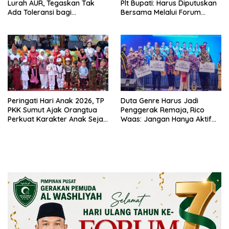
Lurah AUR, Tegaskan Tak
Plt Bupati: Harus Diputuskan
Ada Toleransi bagi
Bersama Melalui Forum
Penyalahgunaan Wewenang
Dialog
Peringati Hari Anak 2026, TP
Duta Genre Harus Jadi
PKK Sumut Ajak Orangtua
Penggerak Remaja, Rico
Perkuat Karakter Anak Sejak
Waas: Jangan Hanya Aktif
dari Keluarga
Saat Ada Acara