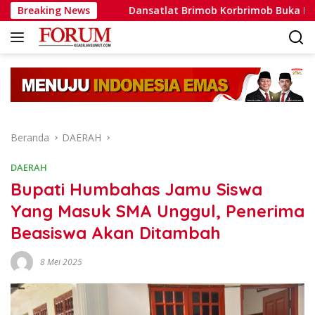
Langsung
ata
Breaking News
Dansatlat Brimob Korbrimob Buka Pelatihan Wante
ke
konten
Beranda
DAERAH
DAERAH
Bupati Humbahas Jamu Siswa
Yang Masuk SMA Unggul, Penerima
Beasiswa Akan Ditambah
8 Mei 2025