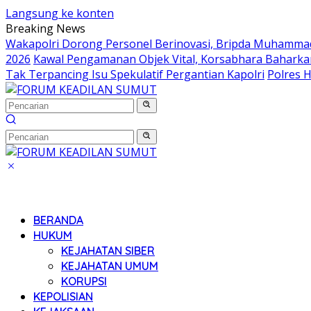
Langsung ke konten
Breaking News
Wakapolri Dorong Personel Berinovasi, Bripda Muhammad 
2026
Kawal Pengamanan Objek Vital, Korsabhara Baharkam 
Tak Terpancing Isu Spekulatif Pergantian Kapolri
Polres 
BERANDA
HUKUM
KEJAHATAN SIBER
KEJAHATAN UMUM
KORUPSI
KEPOLISIAN