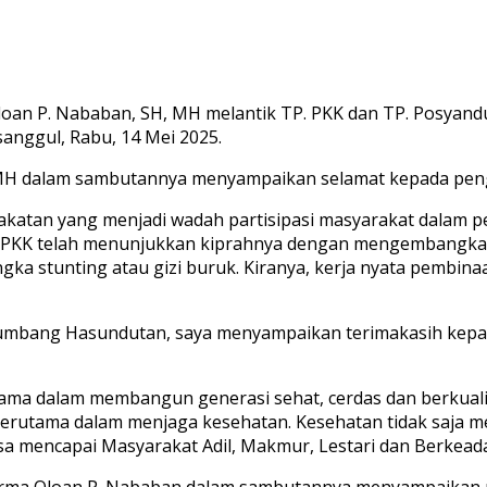
n P. Nababan, SH, MH melantik TP. PKK dan TP. Posyan
anggul, Rabu, 14 Mei 2025.
H dalam sambutannya menyampaikan selamat kepada pengur
tan yang menjadi wadah partisipasi masyarakat dalam pe
n PKK telah menunjukkan kiprahnya dengan mengembangkan
ka stunting atau gizi buruk. Kiranya, kerja nyata pembi
Humbang Hasundutan, saya menyampaikan terimakasih kep
sama dalam membangun generasi sehat, cerdas dan berkual
erutama dalam menjaga kesehatan. Kesehatan tidak saja me
a mencapai Masyarakat Adil, Makmur, Lestari dan Berkead
Erma Oloan P. Nababan dalam sambutannya menyampaikan 