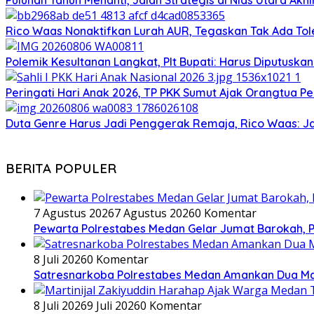
Puluhan Tahun Menanti, Jalan Strategis di Nias Utara Ak
Rico Waas Nonaktifkan Lurah AUR, Tegaskan Tak Ada T
Polemik Kesultanan Langkat, Plt Bupati: Harus Diputuska
Peringati Hari Anak 2026, TP PKK Sumut Ajak Orangtua Pe
Duta Genre Harus Jadi Penggerak Remaja, Rico Waas: J
BERITA POPULER
7 Agustus 2026
7 Agustus 2026
0 Komentar
Pewarta Polrestabes Medan Gelar Jumat Barokah, Pe
8 Juli 2026
0 Komentar
Satresnarkoba Polrestabes Medan Amankan Dua Ma
8 Juli 2026
9 Juli 2026
0 Komentar