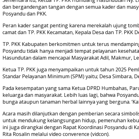
dan bergandengan tangan dengan semua kader dan masya
Posyandu dan PKK.
Peran kader sangat penting karena merekalah ujung tomb
camat dan TP. PKK Kecamatan, Kepala Desa dan TP. PKK 
TP. PKK Kabupaten berkomitmen untuk terus mendamping
Posyandu tidak hanya menjadi tempat pelayanan kesehat
Hasundutan dalam mencapai Masyarakat Adil, Makmur, Le
Ketua TP. PKK juga menyampaikan untuk tahun 2025 Pemk
Standar Pelayanan Minimum (SPM) yaitu; Desa Simbara, D
Pada kesempatan yang sama Ketua DPRD Humbahas, Paru
keluarga dan masyarakat. Lebih luas lagi, bahwa Posyan
bunga ataupun tanaman herbal lainnya yang berguna. ‘Ka
Acara masih dilanjutkan dengan pemberian secara simbolis 
untuk mendukung kelangsungan hidup, pemenuhan kebutuh
ini juga dirangkai dengan Rapat Koordinasi Posyandu di
Rita Rosalin melalui video converence (vidcon).