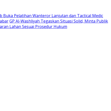
 Buka Pelatihan Wanteror Lanjutan dan Tactical Medic
Jabar
GP Al-Washliyah Tegaskan Situasi Solid, Minta Publik
ran Lahan Sesuai Prosedur Hukum