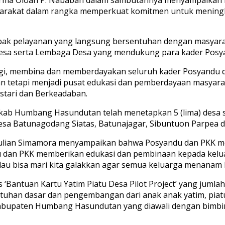
rakat dalam rangka memperkuat komitmen untuk meningka
ak pelayanan yang langsung bersentuhan dengan masyaraka
Desa serta Lembaga Desa yang mendukung para kader Posya
i, membina dan memberdayakan seluruh kader Posyandu d
an tetapi menjadi pusat edukasi dan pemberdayaan masya
stari dan Berkeadaban.
ab Humbang Hasundutan telah menetapkan 5 (lima) desa se
esa Batunagodang Siatas, Batunajagar, Sibuntuon Parpea d
lian Simamora menyampaikan bahwa Posyandu dan PKK me
du dan PKK memberikan edukasi dan pembinaan kepada kelua
lau bisa mari kita galakkan agar semua keluarga menanam 
‘Bantuan Kartu Yatim Piatu Desa Pilot Project’ yang jumlah
an dasar dan pengembangan dari anak anak yatim, piatu 
 Kabupaten Humbang Hasundutan yang diawali dengan bimbin