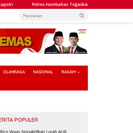
Polres Humbahas Tegaskan Penanganan Laporan Dugaan P
OLAHRAGA
NASIONAL
RAGAM
ERITA POPULER