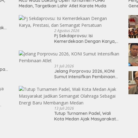
AM,
Rico Waas Dukung Open Turnamen FORKI
Peng
Medan, Targetkan Lahir Atlet Karate Muda
Gen
Tak
2 Agustus 2026
Pj Sekdaprovsu: Isi
Kemerdekaan Dengan Karya,
Prestasi, dan Semangat
Persatuan
31 Juli 2026
epan
Jelang Porprovsu 2026, KONI
Sumut Intensifkan Pembinaan
Atlet
13 Juli 2026
Tutup Turnamen Padel, Wali
Kota Medan Ajak Masyarakat
Jadikan Semangat Olahraga
Sebagai Energi Baru
Membangun Medan