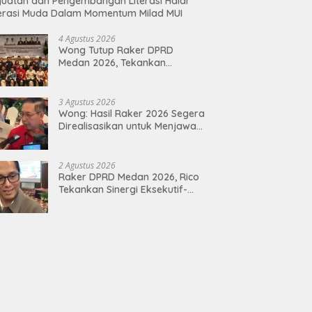
uatan dan Pengembangan Literasi Halal
erasi Muda Dalam Momentum Milad MUI
4 Agustus 2026
Wong Tutup Raker DPRD
Medan 2026, Tekankan
Program Kerja 2027 Harus
Berdampak Nyata bagi
Masyarakat
3 Agustus 2026
Wong: Hasil Raker 2026 Segera
Direalisasikan untuk Menjawab
Keluhan Masyarakat
2 Agustus 2026
Raker DPRD Medan 2026, Rico
Tekankan Sinergi Eksekutif-
Legislatif Susun Program Tepat
Sasaran