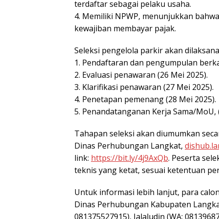
terdaftar sebagai pelaku usaha.
4. Memiliki NPWP, menunjukkan bahwa c
kewajiban membayar pajak.
Seleksi pengelola parkir akan dilaksan
1. Pendaftaran dan pengumpulan berkas/
2. Evaluasi penawaran (26 Mei 2025).
3. Klarifikasi penawaran (27 Mei 2025).
4. Penetapan pemenang (28 Mei 2025).
5. Penandatanganan Kerja Sama/MoU, (0
Tahapan seleksi akan diumumkan secara
Dinas Perhubungan Langkat,
dishub.la
link:
https://bit.ly/4j9AxQb
. Peserta sele
teknis yang ketat, sesuai ketentuan 
Untuk informasi lebih lanjut, para cal
Dinas Perhubungan Kabupaten Langkat, 
081375527915), Jalaludin (WA: 08139687