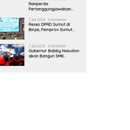
Ranperda
Pertanggungjawaban
Pelaksanaan APBD TA
2025 Disetujui, Wali Kota
7 Juli 2026
0 Komentar
Reses DPRD Sumut di
Medan Apresiasi Sinergitas
Binjai, Pemprov Sumut
Antara Legislatif dan
Komitmen Perkuat
Eksekutif
Anggaran 2027 untuk
Infrastruktur
7 Juli 2026
0 Komentar
Gubernur Bobby Nasution
akan Bangun SMK
Unggulan Pariwisata
Berkonsep Boarding
School di Samosir