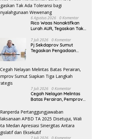
6 Agustus 2026
0 Komentar
Rico Waas Nonaktifkan
Lurah AUR, Tegaskan Tak
Ada Toleransi bagi
Penyalahgunaan
7 Juli 2026
0 Komentar
Pj Sekdaprov Sumut
Wewenang
Tegaskan Pengadaan
Barang/Jasa Harus
Profesional, Transparan,
dan Akuntabel
7 Juli 2026
0 Komentar
Cegah Nelayan Melintas
Batas Perairan, Pemprov
Sumut Siapkan Tiga
Langkah Strategis
7 Juli 2026
0 Komentar