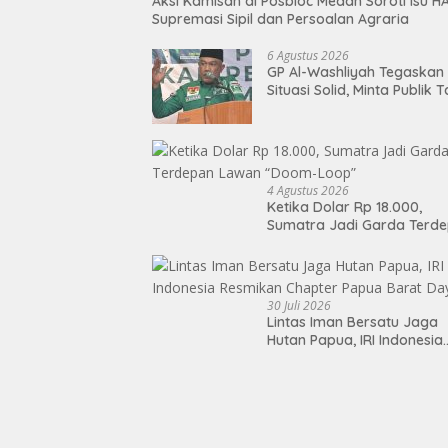
Aksi Kamisan di Posbloc Medan Soroti Isu H
Supremasi Sipil dan Persoalan Agraria
6 Agustus 2026
GP Al-Washliyah Tegaskan
Situasi Solid, Minta Publik 
Terpancing Isu Spekulatif
Pergantian Kapolri
4 Agustus 2026
Ketika Dolar Rp 18.000,
Sumatra Jadi Garda Terd
Lawan “Doom-Loop”
30 Juli 2026
Lintas Iman Bersatu Jaga
Hutan Papua, IRI Indonesia
Resmikan Chapter Papua
Barat Daya