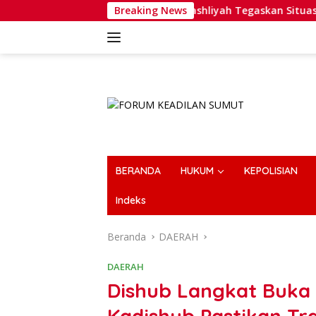
Langsung
GP Al-Washliyah Tegaskan Situasi Solid, Min
Breaking News
ke
konten
BERANDA
HUKUM
KEPOLISIAN
Indeks
Beranda
DAERAH
DAERAH
Dishub Langkat Buka S
Kadishub Pastikan Tr