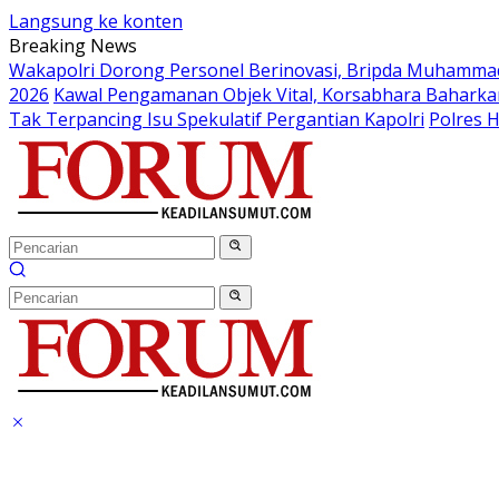
Langsung ke konten
Breaking News
Wakapolri Dorong Personel Berinovasi, Bripda Muhammad 
2026
Kawal Pengamanan Objek Vital, Korsabhara Baharkam 
Tak Terpancing Isu Spekulatif Pergantian Kapolri
Polres 