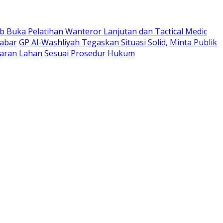
 Buka Pelatihan Wanteror Lanjutan dan Tactical Medic
Jabar
GP Al-Washliyah Tegaskan Situasi Solid, Minta Publik
ran Lahan Sesuai Prosedur Hukum