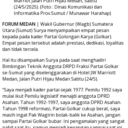
Marriot Jalan Putri Hijau Medan, Sabtu
(24/5/2025). (Foto : Dinas Komunikasi dan
Informatika Prov.Sumut / Munawar Harahap)
FORUM MEDAN
| Wakil Gubernur (Wagb) Sumatera
Utara (Sumut) Surya menyampaikan empat pesan
kepada pada kader Partai Golongan Karya (Golkar).
Empat pesan tersebut adalah prestasi, dedikasi, loyalitas
dan tidak tercela.
Hal itu disampaikan Surya pada saat menghadiri
Bimbingan Teknik Anggota DRPD Fraksi Partai Golkar
se-Sumut yang diselenggarakan di Hotel JW Marriott
Medan, Jalan Putri Hijau Medan Sabtu (24/5).
“Saya menjadi kader partai sejak 1977. Pemilu 1992 saya
mulai ikut Pemilu legislatif menajdi anggota DPRD
Asahan. Tahun 1992-1997, saya anggota DPRD Asahan.
Tahun 1998 reformasi, Partai Golkar cukup berat, saya
masih ingat Pak Wagirin bolak-balik ke Asahan, jangan
sampai Partai Golkar bubar. Ini pengamalan yang sangat
pahit saat itu, namun menjadi kenangan sampai saat ini