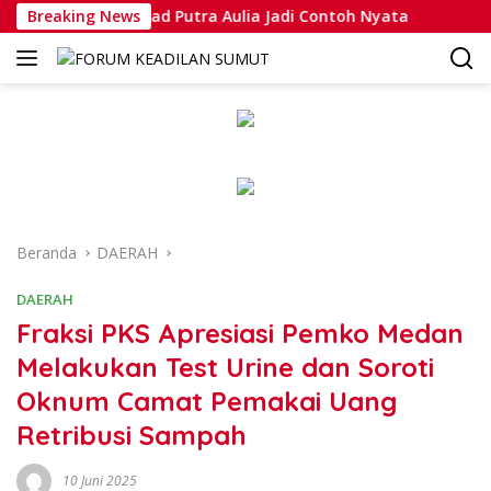
Langsung
Bripda Muhammad Putra Aulia Jadi Contoh Nyata
Breaking News
Dansat
ke
konten
Beranda
DAERAH
DAERAH
Fraksi PKS Apresiasi Pemko Medan
Melakukan Test Urine dan Soroti
Oknum Camat Pemakai Uang
Retribusi Sampah
10 Juni 2025