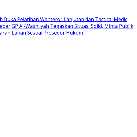
 Buka Pelatihan Wanteror Lanjutan dan Tactical Medic
Jabar
GP Al-Washliyah Tegaskan Situasi Solid, Minta Publik
ran Lahan Sesuai Prosedur Hukum