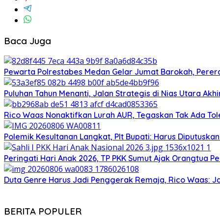
Baca Juga
Pewarta Polrestabes Medan Gelar Jumat Barokah, Pererat
Puluhan Tahun Menanti, Jalan Strategis di Nias Utara Ak
Rico Waas Nonaktifkan Lurah AUR, Tegaskan Tak Ada T
Polemik Kesultanan Langkat, Plt Bupati: Harus Diputuska
Peringati Hari Anak 2026, TP PKK Sumut Ajak Orangtua Pe
Duta Genre Harus Jadi Penggerak Remaja, Rico Waas: J
BERITA POPULER