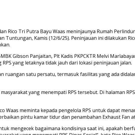
dan Rico Tri Putra Bayu Waas meninjaunya Rumah Perlindung
an Tuntungan, Kamis (12/6/25). Peninjauan ini dilakukan 
hkan.
ABMBK Gibson Panjaitan, Plt Kadis PKPCKTR Melvi Marlabay
S yang letaknya tidak jauh dari lokasi peninjauan jalan.
n ruangan satu persatu, termasuk fasilitas yang ada didal
masyarakat yang menempati RPS tersebut. Di halaman RPS 
 Rico Waas meminta kepada pengelola RPS untuk dapat men
, perbaikan pintu kamar tidur dan penambahan Exhaust Fan at
untuk mengecek bagaimana kondisinya saat ini, apakah berfu
syarakat yang menempati RPS Dinas Sosial”, kata Rico Waas