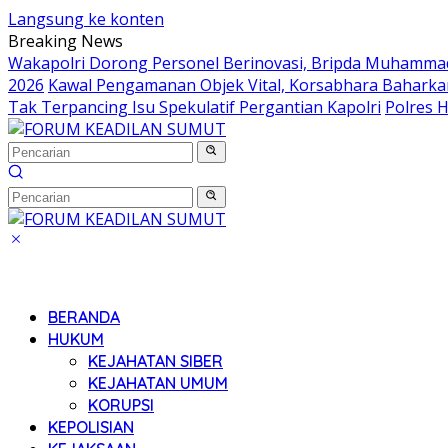
Langsung ke konten
Breaking News
Wakapolri Dorong Personel Berinovasi, Bripda Muhammad 
2026
Kawal Pengamanan Objek Vital, Korsabhara Baharkam 
Tak Terpancing Isu Spekulatif Pergantian Kapolri
Polres 
BERANDA
HUKUM
KEJAHATAN SIBER
KEJAHATAN UMUM
KORUPSI
KEPOLISIAN