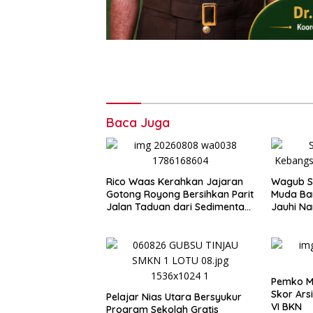
Baca Juga
Rico Waas Kerahkan Jajaran
Wagub Su
Gotong Royong Bersihkan Parit
Muda Ban
Jalan Taduan dari Sedimentasi
Jauhi N
Tebal
Pemko Me
Skor Ars
Pelajar Nias Utara Bersyukur
VI BKN
Program Sekolah Gratis