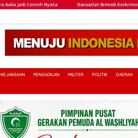
ta
Dansatlat Brimob Korbrimob Buka Pelatihan Wantero
KEJAKSAAN
PENGADILAN
MILITER
POLITIK
DAERAH