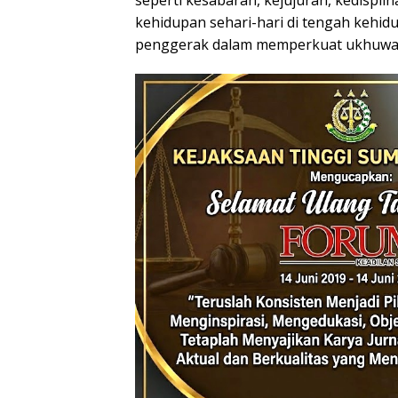
seperti kesabaran, kejujuran, kedispl
kehidupan sehari-hari di tengah kehid
penggerak dalam memperkuat ukhuwah I