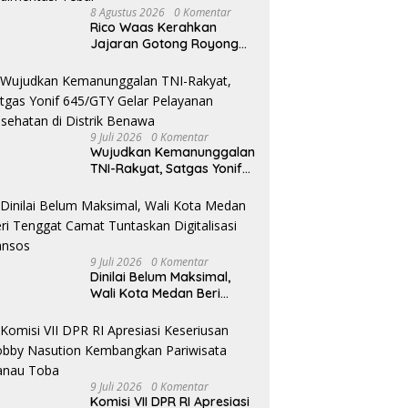
8 Agustus 2026
0 Komentar
Rico Waas Kerahkan
Jajaran Gotong Royong
Bersihkan Parit Jalan
Taduan dari Sedimentasi
Tebal
9 Juli 2026
0 Komentar
Wujudkan Kemanunggalan
TNI-Rakyat, Satgas Yonif
645/GTY Gelar Pelayanan
Kesehatan di Distrik
Benawa
9 Juli 2026
0 Komentar
Dinilai Belum Maksimal,
Wali Kota Medan Beri
Tenggat Camat Tuntaskan
Digitalisasi Bansos
9 Juli 2026
0 Komentar
Komisi VII DPR RI Apresiasi