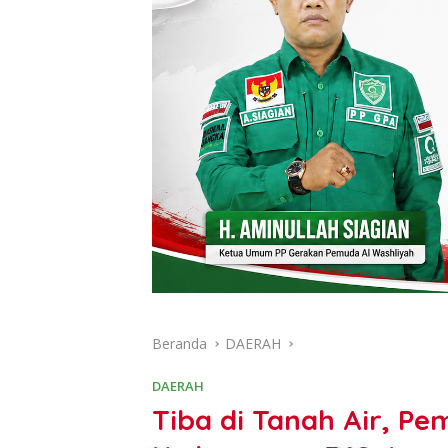
Beranda
DAERAH
DAERAH
Tiba di Tanah Air, 