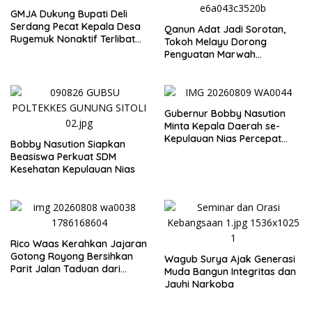
GMJA Dukung Bupati Deli
Serdang Pecat Kepala Desa
Qanun Adat Jadi Sorotan,
Rugemuk Nonaktif Terlibat
Tokoh Melayu Dorong
Korupsi
Penguatan Marwah
Kesultanan Langkat
Gubernur Bobby Nasution
Minta Kepala Daerah se-
Kepulauan Nias Percepat
Bobby Nasution Siapkan
Usulan BKP 2027
Beasiswa Perkuat SDM
Kesehatan Kepulauan Nias
Rico Waas Kerahkan Jajaran
Gotong Royong Bersihkan
Wagub Surya Ajak Generasi
Parit Jalan Taduan dari
Muda Bangun Integritas dan
Sedimentasi Tebal
Jauhi Narkoba