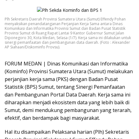
Plh Sekretaris Daerah Provinsi Sumatera Utara (Sumut) Effendy Pohan
menyaksikan penandatanganan Perjanjian Kerja Sama antara Dinas
Komunikasi dan Informatika Provinsi Sumut dan Badan Pusat Statistik
Provinsi Sumut di Ruang Rapat Lantai 9 Kantor Gubernur Sumut Jalan
Diponegoro 30, Kota Medan, Selasa (1/7). Kerja sama ini dilakukan untuk
sinergi pemanfaatan dan pembangunan data daerah. (Foto : Alexander
AP Siahaan/Diskominfo Provsu).
FORUM MEDAN | Dinas Komunikasi dan Informatika
(Kominfo) Provinsi Sumatera Utara (Sumut) melakukan
perjanjian kerja sama (PKS) dengan Badan Pusat
Statistik (BPS) Sumut, tentang Sinergi Pemanfaatan
dan Pembangunan Portal Data Daerah. Kerja sama ini
diharapkan menjadi ekosistem data yang lebih baik di
Sumut, demi mendukung pembangunan yang terarah,
efektif, dan berdampak bagi masyarakat.
Hal itu disampaikan Pelaksana harian (Plh) Sekretaris