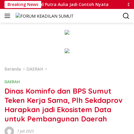
Langsung
ripda Muhammad Putra Aulia Jadi Contoh Nyata
Breaking News
Dansatl
ke
konten
Beranda
DAERAH
DAERAH
Dinas Kominfo dan BPS Sumut
Teken Kerja Sama, Plh Sekdaprov
Harapkan jadi Ekosistem Data
untuk Pembangunan Daerah
1 Juli 2025