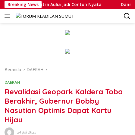
Langsung
Muhammad Putra Aulia Jadi Contoh Nyata
Breaking News
Dansatlat Bri
ke
konten
Beranda
DAERAH
DAERAH
Revalidasi Geopark Kaldera Toba
Berakhir, Gubernur Bobby
Nasution Optimis Dapat Kartu
Hijau
24 Juli 2025