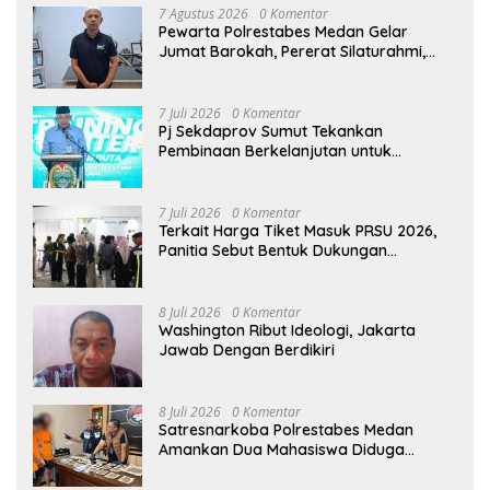
7 Agustus 2026
0 Komentar
Pewarta Polrestabes Medan Gelar
Jumat Barokah, Pererat Silaturahmi,
Kokohkan Sinergi Media dan Kepolisian
7 Juli 2026
0 Komentar
Pj Sekdaprov Sumut Tekankan
Pembinaan Berkelanjutan untuk
Lahirkan Generasi Qurani Berkarakter
7 Juli 2026
0 Komentar
Terkait Harga Tiket Masuk PRSU 2026,
Panitia Sebut Bentuk Dukungan
Masyarakat untuk Kreativitas dan
Pelestarian Budaya
8 Juli 2026
0 Komentar
Washington Ribut Ideologi, Jakarta
Jawab Dengan Berdikiri
8 Juli 2026
0 Komentar
Satresnarkoba Polrestabes Medan
Amankan Dua Mahasiswa Diduga
Edarkan Ganja