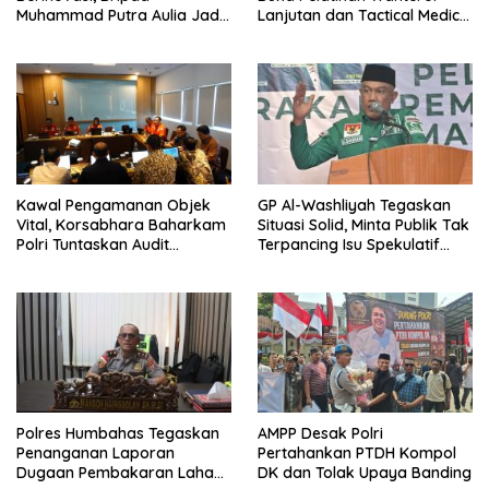
Muhammad Putra Aulia Jadi
Lanjutan dan Tactical Medic
Contoh Nyata
2026
Kawal Pengamanan Objek
GP Al-Washliyah Tegaskan
Vital, Korsabhara Baharkam
Situasi Solid, Minta Publik Tak
Polri Tuntaskan Audit
Terpancing Isu Spekulatif
Evaluasi di Pertamina Patra
Pergantian Kapolri
Niaga Jabar
Polres Humbahas Tegaskan
AMPP Desak Polri
Penanganan Laporan
Pertahankan PTDH Kompol
Dugaan Pembakaran Lahan
DK dan Tolak Upaya Banding