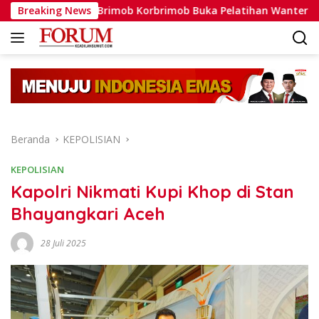
Langsung
atlat Brimob Korbrimob Buka Pelatihan Wanteror Lanjutan dan
Breaking News
ke
konten
Beranda
KEPOLISIAN
KEPOLISIAN
Kapolri Nikmati Kupi Khop di Stan
Bhayangkari Aceh
28 Juli 2025