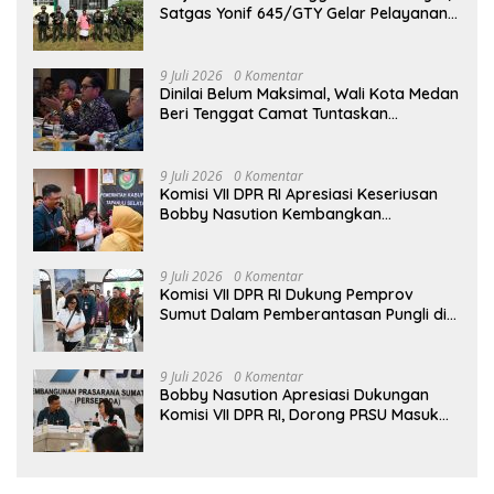
Satgas Yonif 645/GTY Gelar Pelayanan
Kesehatan di Distrik Benawa
9 Juli 2026
0 Komentar
Dinilai Belum Maksimal, Wali Kota Medan
Beri Tenggat Camat Tuntaskan
Digitalisasi Bansos
9 Juli 2026
0 Komentar
Komisi VII DPR RI Apresiasi Keseriusan
Bobby Nasution Kembangkan
Pariwisata Danau Toba
9 Juli 2026
0 Komentar
Komisi VII DPR RI Dukung Pemprov
Sumut Dalam Pemberantasan Pungli di
Objek Wisata
9 Juli 2026
0 Komentar
Bobby Nasution Apresiasi Dukungan
Komisi VII DPR RI, Dorong PRSU Masuk
Kalender Event Nasional