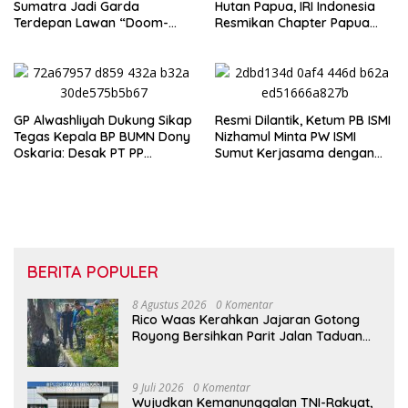
Sumatra Jadi Garda
Hutan Papua, IRI Indonesia
Terdepan Lawan “Doom-
Resmikan Chapter Papua
Loop”
Barat Daya
GP Alwashliyah Dukung Sikap
Resmi Dilantik, Ketum PB ISMI
Tegas Kepala BP BUMN Dony
Nizhamul Minta PW ISMI
Oskaria: Desak PT PP
Sumut Kerjasama dengan
Jalankan Restrukturisasi
Pemprovsu
Tanpa Mengorbankan
Karyawan
BERITA POPULER
8 Agustus 2026
0 Komentar
Rico Waas Kerahkan Jajaran Gotong
Royong Bersihkan Parit Jalan Taduan
dari Sedimentasi Tebal
9 Juli 2026
0 Komentar
Wujudkan Kemanunggalan TNI-Rakyat,