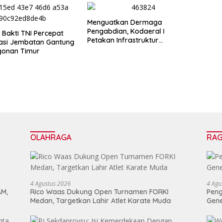
Menguatkan Dermaga
Pengabdian, Kodaeral I
Bakti TNI Percepat
Petakan Infrastruktur
tasi Jembatan Gantung
Operasional
gonan Timur
OLAHRAGA
RA
4 Agustus 2026
4 Agu
AM,
Rico Waas Dukung Open Turnamen FORKI
Peng
Medan, Targetkan Lahir Atlet Karate Muda
Gen