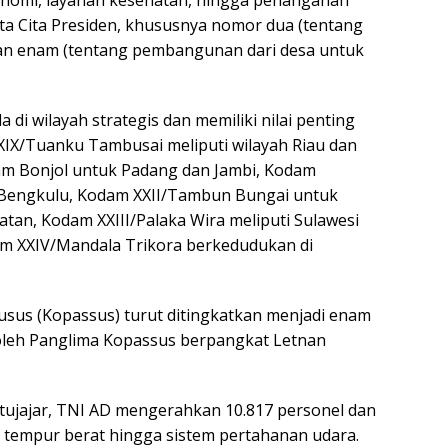
nomi, layanan kesehatan, hingga penanganan
sta Cita Presiden, khususnya nomor dua (tentang
an enam (tentang pembangunan dari desa untuk
i wilayah strategis dan memiliki nilai penting
XIX/Tuanku Tambusai meliputi wilayah Riau dan
m Bonjol untuk Padang dan Jambi, Kodam
n Bengkulu, Kodam XXII/Tambun Bungai untuk
tan, Kodam XXIII/Palaka Wira meliputi Sulawesi
am XXIV/Mandala Trikora berkedudukan di
usus (Kopassus) turut ditingkatkan menjadi enam
 oleh Panglima Kopassus berpangkat Letnan
ujajar, TNI AD mengerahkan 10.817 personel dan
an tempur berat hingga sistem pertahanan udara.