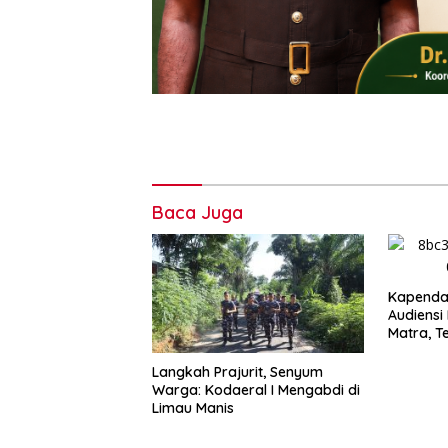
Baca Juga
Kapenda
Audiensi
Matra, T
Profesio
Independ
‎Langkah Prajurit, Senyum
Warga: Kodaeral I Mengabdi di
Limau Manis