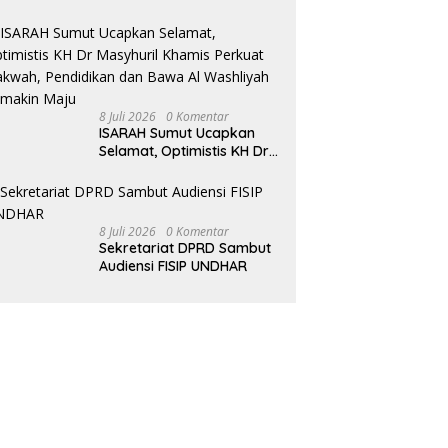
Ajak Pramuka Jadi
Teladan dan Generasi
Pembawa Solusi
8 Juli 2026
0 Komentar
ISARAH Sumut Ucapkan
Selamat, Optimistis KH Dr
Masyhuril Khamis Perkuat
Dakwah, Pendidikan dan
Bawa Al Washliyah
Semakin Maju
8 Juli 2026
0 Komentar
Sekretariat DPRD Sambut
Audiensi FISIP UNDHAR