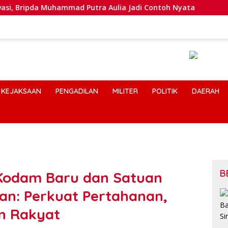
ammad Putra Aulia Jadi Contoh Nyata
Dansatlat Brimob
KEJAKSAAN
PENGADILAN
MILITER
POLITIK
DAERAH
B
 Kodam Baru dan Satuan
an: Perkuat Pertahanan,
n Rakyat