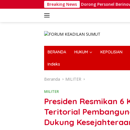
Langsung
Wakapolri Dorong Personel Berinovasi, Bripda Muh
Breaking News
ke
konten
BERANDA
HUKUM
KEPOLISIAN
Indeks
Beranda
MILITER
MILITER
Presiden Resmikan 6
Teritorial Pembangun
Dukung Kesejahteraa