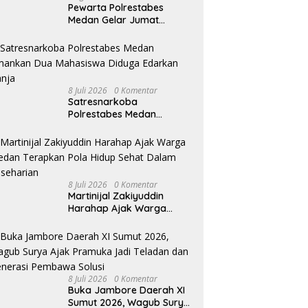
Pewarta Polrestabes
Medan Gelar Jumat
Barokah, Pererat
Silaturahmi, Kokohkan
Sinergi Media dan
Kepolisian
8 Juli 2026
0 Komentar
Satresnarkoba
Polrestabes Medan
Amankan Dua Mahasiswa
Diduga Edarkan Ganja
8 Juli 2026
0 Komentar
Martinijal Zakiyuddin
Harahap Ajak Warga
Medan Terapkan Pola
Hidup Sehat Dalam
Keseharian
8 Juli 2026
0 Komentar
Buka Jambore Daerah XI
Sumut 2026, Wagub Surya