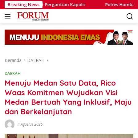
Langsung
ulatif Pergantian Kapolri
Breaking News
Polres Humbahas Tegaskan 
ke
konten
Beranda
DAERAH
DAERAH
Menuju Medan Satu Data, Rico
Waas Komitmen Wujudkan Visi
Medan Bertuah Yang Inklusif, Maju
dan Berkelanjutan
4 Agustus 2025