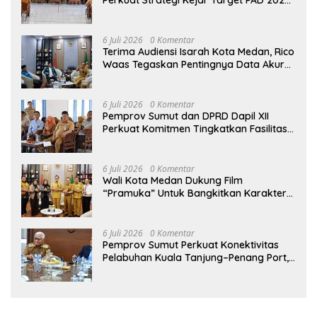
di UPTD Pependa Binjai
6 Juli 2026
0 Komentar
Terima Audiensi Isarah Kota Medan, Rico
Waas Tegaskan Pentingnya Data Akurat
Dalam Mengambil Kebijakan Publik
6 Juli 2026
0 Komentar
Pemprov Sumut dan DPRD Dapil XII
Perkuat Komitmen Tingkatkan Fasilitas
serta Kesejahteraan Lansia di PSLU
Binjai
6 Juli 2026
0 Komentar
Wali Kota Medan Dukung Film
“Pramuka” Untuk Bangkitkan Karakter
Generasi Muda
6 Juli 2026
0 Komentar
Pemprov Sumut Perkuat Konektivitas
Pelabuhan Kuala Tanjung–Penang Port,
Dorong Efisiensi Logistik dan Daya
Saing Ekonomi