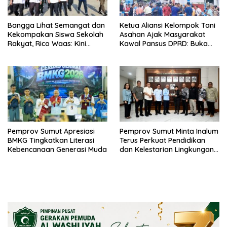
Bangga Lihat Semangat dan
Ketua Aliansi Kelompok Tani
Kekompakan Siswa Sekolah
Asahan Ajak Masyarakat
Rakyat, Rico Waas: Kini
Kawal Pansus DPRD: Buka
Mereka Berani Bermimpi
Terang Persoalan Plasma
Besar
Secara Transparan
Pemprov Sumut Apresiasi
Pemprov Sumut Minta Inalum
BMKG Tingkatkan Literasi
Terus Perkuat Pendidikan
Kebencanaan Generasi Muda
dan Kelestarian Lingkungan
di Kawasan Danau Toba