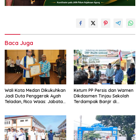
Baca Juga
Wali Kota Medan Dikukuhkan
Ketum PP Persis dan Wamen
Jadi Duta Penggerak Ayah
Dikdasmen Tinjau Sekolah
Teladan, Rico Waas: Jabatan
Terdampak Banjir di
Tertinggi Pria Dalam
Tapanuli Tengah, Resmikan
Keluarga
Ruang Kelas Darurat