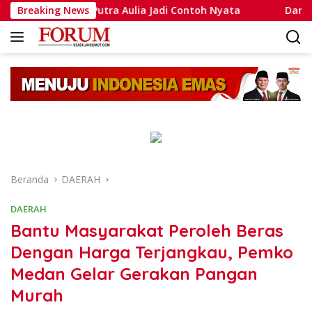
Langsung
a Muhammad Putra Aulia Jadi Contoh Nyata
Breaking News
Dansatlat 
ke
konten
Beranda
DAERAH
DAERAH
Bantu Masyarakat Peroleh Beras
Dengan Harga Terjangkau, Pemko
Medan Gelar Gerakan Pangan
Murah