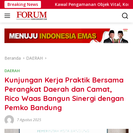
Langsung
2026
Breaking News
Kawal Pengamanan Objek Vital, Korsabhara Bahark
ke
konten
Beranda
DAERAH
DAERAH
Kunjungan Kerja Praktik Bersama
Perangkat Daerah dan Camat,
Rico Waas Bangun Sinergi dengan
Pemko Bandung
7 Agustus 2025