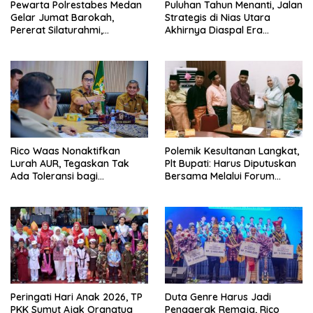
Pewarta Polrestabes Medan
Puluhan Tahun Menanti, Jalan
Gelar Jumat Barokah,
Strategis di Nias Utara
Pererat Silaturahmi,
Akhirnya Diaspal Era
Kokohkan Sinergi Media dan
Gubernur Bobby
Kepolisian
Rico Waas Nonaktifkan
Polemik Kesultanan Langkat,
Lurah AUR, Tegaskan Tak
Plt Bupati: Harus Diputuskan
Ada Toleransi bagi
Bersama Melalui Forum
Penyalahgunaan Wewenang
Dialog
Peringati Hari Anak 2026, TP
Duta Genre Harus Jadi
PKK Sumut Ajak Orangtua
Penggerak Remaja, Rico