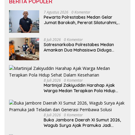
BERITA POPULER
7 Agustus 2026
0 Komentar
Pewarta Polrestabes Medan Gelar
Jumat Barokah, Pererat Silaturahmi,
Kokohkan Sinergi Media dan Kepolisian
8 Juli 2026
0 Komentar
Satresnarkoba Polrestabes Medan
Amankan Dua Mahasiswa Diduga
Edarkan Ganja
8 Juli 2026
0 Komentar
Martinijal Zakiyuddin Harahap Ajak
Warga Medan Terapkan Pola Hidup
Sehat Dalam Keseharian
8 Juli 2026
0 Komentar
Buka Jambore Daerah XI Sumut 2026,
Wagub Surya Ajak Pramuka Jadi
Teladan dan Generasi Pembawa Solusi