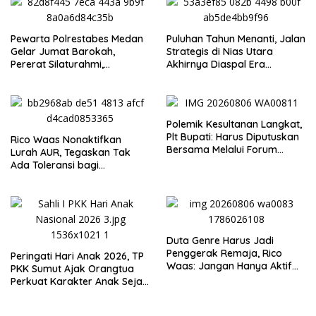
Pewarta Polrestabes Medan
Puluhan Tahun Menanti, Jalan
Gelar Jumat Barokah,
Strategis di Nias Utara
Pererat Silaturahmi,
Akhirnya Diaspal Era
Kokohkan Sinergi Media dan
Gubernur Bobby
Kepolisian
Polemik Kesultanan Langkat,
Plt Bupati: Harus Diputuskan
Rico Waas Nonaktifkan
Bersama Melalui Forum
Lurah AUR, Tegaskan Tak
Dialog
Ada Toleransi bagi
Penyalahgunaan Wewenang
Duta Genre Harus Jadi
Penggerak Remaja, Rico
Peringati Hari Anak 2026, TP
Waas: Jangan Hanya Aktif
PKK Sumut Ajak Orangtua
Saat Ada Acara
Perkuat Karakter Anak Sejak
dari Keluarga