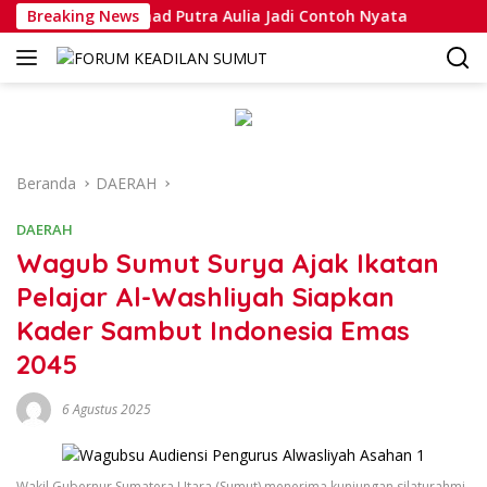
Langsung
ripda Muhammad Putra Aulia Jadi Contoh Nyata
Breaking News
Dansatl
ke
konten
Beranda
DAERAH
DAERAH
Wagub Sumut Surya Ajak Ikatan
Pelajar Al-Washliyah Siapkan
Kader Sambut Indonesia Emas
2045
6 Agustus 2025
Wakil Gubernur Sumatera Utara (Sumut) menerima kunjungan silaturahmi