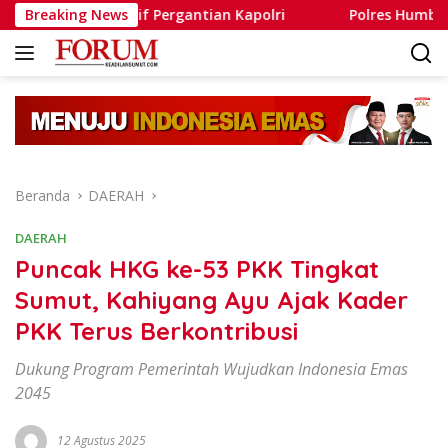
Langsung
latif Pergantian Kapolri
Breaking News
Polres Humbahas Tegaskan P
ke
konten
Beranda
DAERAH
DAERAH
Puncak HKG ke-53 PKK Tingkat
Sumut, Kahiyang Ayu Ajak Kader
PKK Terus Berkontribusi
Dukung Program Pemerintah Wujudkan Indonesia Emas
2045
12 Agustus 2025