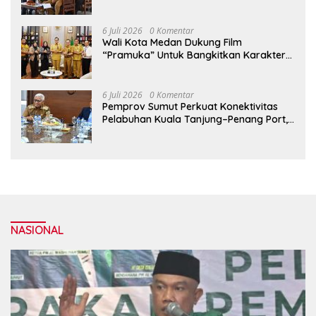
serta Kesejahteraan Lansia di PSLU
Binjai
6 Juli 2026
0 Komentar
Wali Kota Medan Dukung Film
“Pramuka” Untuk Bangkitkan Karakter
Generasi Muda
6 Juli 2026
0 Komentar
Pemprov Sumut Perkuat Konektivitas
Pelabuhan Kuala Tanjung–Penang Port,
Dorong Efisiensi Logistik dan Daya
Saing Ekonomi
NASIONAL