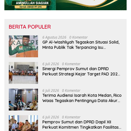
BERITA POPULER
6 Agustus 2026
0 Komentar
GP Al-Washliyah Tegaskan Situasi Solid,
Minta Publik Tak Terpancing Isu
Spekulatif Pergantian Kapolri
6 Juli 2026
0 Komentar
Sinergi Pemprov Sumut dan DPRD
Perkuat Strategi Kejar Target PAD 2026
di UPTD Pependa Binjai
6 Juli 2026
0 Komentar
Terima Audiensi Isarah Kota Medan, Rico
Waas Tegaskan Pentingnya Data Akurat
Dalam Mengambil Kebijakan Publik
6 Juli 2026
0 Komentar
Pemprov Sumut dan DPRD Dapil XII
Perkuat Komitmen Tingkatkan Fasilitas