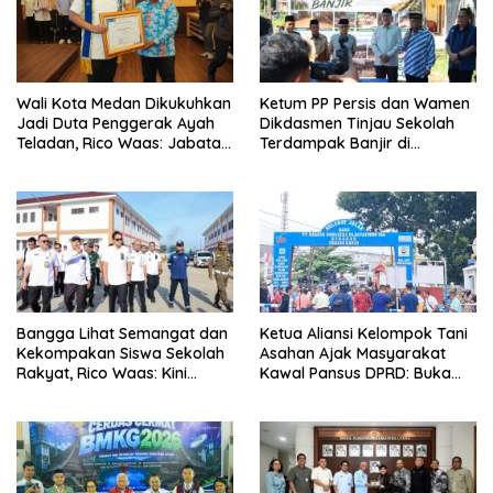
Wali Kota Medan Dikukuhkan
Ketum PP Persis dan Wamen
Jadi Duta Penggerak Ayah
Dikdasmen Tinjau Sekolah
Teladan, Rico Waas: Jabatan
Terdampak Banjir di
Tertinggi Pria Dalam
Tapanuli Tengah, Resmikan
Keluarga
Ruang Kelas Darurat
Bangga Lihat Semangat dan
Ketua Aliansi Kelompok Tani
Kekompakan Siswa Sekolah
Asahan Ajak Masyarakat
Rakyat, Rico Waas: Kini
Kawal Pansus DPRD: Buka
Mereka Berani Bermimpi
Terang Persoalan Plasma
Besar
Secara Transparan