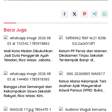
Baca Juga
Wali Kota Medan Dikukuhkan
Ketum PP Persis dan Wamen
Jadi Duta Penggerak Ayah
Dikdasmen Tinjau Sekolah
Teladan, Rico Waas: Jabatan
Terdampak Banjir di
Tertinggi Pria Dalam
Tapanuli Tengah, Resmikan
Keluarga
Ruang Kelas Darurat
Ketua Aliansi Kelompok Tani
Asahan Ajak Masyarakat
Bangga Lihat Semangat dan
Kawal Pansus DPRD: Buka
Kekompakan Siswa Sekolah
Terang Persoalan Plasma
Rakyat, Rico Waas: Kini
Secara Transparan
Mereka Berani Bermimpi
Besar