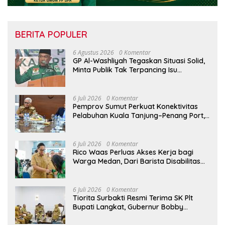
BERITA POPULER
6 Agustus 2026
0 Komentar
GP Al-Washliyah Tegaskan Situasi Solid,
Minta Publik Tak Terpancing Isu
Spekulatif Pergantian Kapolri
6 Juli 2026
0 Komentar
Pemprov Sumut Perkuat Konektivitas
Pelabuhan Kuala Tanjung–Penang Port,
Dorong Efisiensi Logistik dan Daya
Saing Ekonomi
6 Juli 2026
0 Komentar
Rico Waas Perluas Akses Kerja bagi
Warga Medan, Dari Barista Disabilitas
hingga Peluang Kerja ke Luar Negeri
6 Juli 2026
0 Komentar
Tiorita Surbakti Resmi Terima SK Plt
Bupati Langkat, Gubernur Bobby
Nasution Tekankan ASN Harus Layani