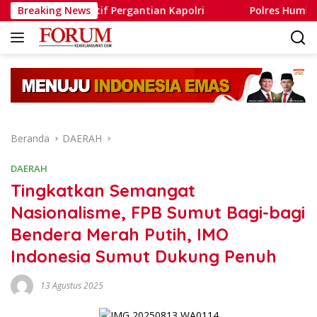
Langsung
pekulatif Pergantian Kapolri
Breaking News
Polres Humbahas Tegask
ke
konten
Beranda
DAERAH
DAERAH
Tingkatkan Semangat
Nasionalisme, FPB Sumut Bagi-bagi
Bendera Merah Putih, IMO
Indonesia Sumut Dukung Penuh
13 Agustus 2025