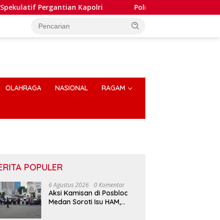
gantian Kapolri
Polres Humbahas Tegaskan Penanganan
OLAHRAGA
NASIONAL
RAGAM
ERITA POPULER
6 Agustus 2026
0 Komentar
Aksi Kamisan di Posbloc
Medan Soroti Isu HAM,
Supremasi Sipil dan
Persoalan Agraria