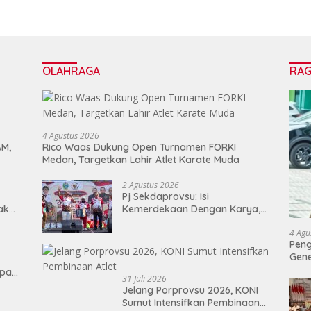
OLAHRAGA
RA
4 Agustus 2026
AM,
Rico Waas Dukung Open Turnamen FORKI
Medan, Targetkan Lahir Atlet Karate Muda
2 Agustus 2026
Pj Sekdaprovsu: Isi
Tak
Kemerdekaan Dengan Karya,
Prestasi, dan Semangat
4 Agu
Persatuan
Peng
Gen
epan
31 Juli 2026
Jelang Porprovsu 2026, KONI
Sumut Intensifkan Pembinaan