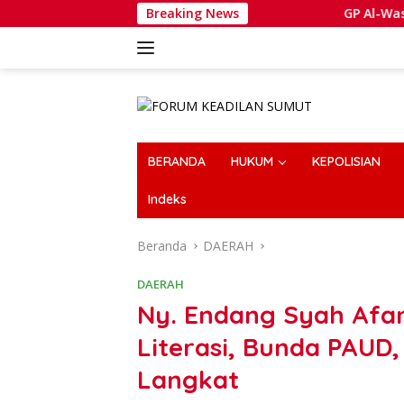
Langsung
Breaking News
GP Al-Washliyah Tegaskan
ke
konten
BERANDA
HUKUM
KEPOLISIAN
Indeks
Beranda
DAERAH
DAERAH
Ny. Endang Syah Afa
Literasi, Bunda PAUD
Langkat