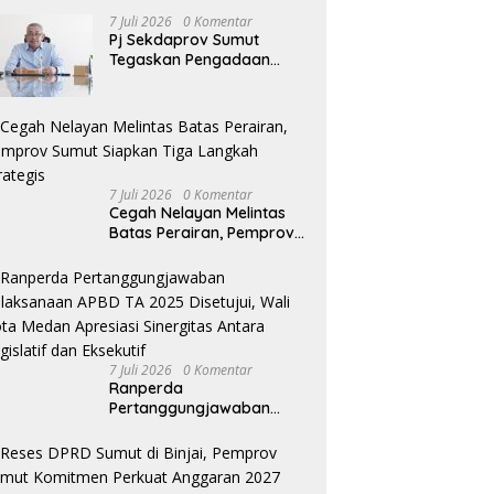
7 Juli 2026
0 Komentar
Pj Sekdaprov Sumut
Tegaskan Pengadaan
Barang/Jasa Harus
Profesional, Transparan,
dan Akuntabel
7 Juli 2026
0 Komentar
Cegah Nelayan Melintas
Batas Perairan, Pemprov
Sumut Siapkan Tiga
Langkah Strategis
7 Juli 2026
0 Komentar
Ranperda
Pertanggungjawaban
Pelaksanaan APBD TA
2025 Disetujui, Wali Kota
Medan Apresiasi Sinergitas
Antara Legislatif dan