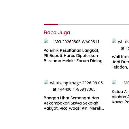
Baca Juga
Polemik Kesultanan Langkat,
Plt Bupati: Harus Diputuskan
Wali Kot
Bersama Melalui Forum Dialog
Jadi Dut
Teladan,
Tertingg
Ketua Al
Asahan 
Bangga Lihat Semangat dan
Kawal P
Kekompakan Siswa Sekolah
Terang P
Rakyat, Rico Waas: Kini Mereka
Secara 
Berani Bermimpi Besar