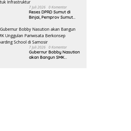
Eksekutif
7 Juli 2026
0 Komentar
Reses DPRD Sumut di
Binjai, Pemprov Sumut
Komitmen Perkuat
Anggaran 2027 untuk
Infrastruktur
7 Juli 2026
0 Komentar
Gubernur Bobby Nasution
akan Bangun SMK
Unggulan Pariwisata
Berkonsep Boarding
School di Samosir