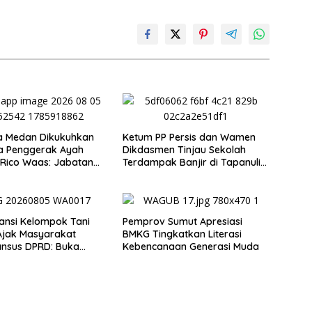
a Medan Dikukuhkan
Ketum PP Persis dan Wamen
a Penggerak Ayah
Dikdasmen Tinjau Sekolah
 Rico Waas: Jabatan
Terdampak Banjir di Tapanuli
i Pria Dalam Keluarga
Tengah, Resmikan Ruang Kelas
Darurat
iansi Kelompok Tani
Pemprov Sumut Apresiasi
Ajak Masyarakat
BMKG Tingkatkan Literasi
ansus DPRD: Buka
Kebencanaan Generasi Muda
ersoalan Plasma
Transparan