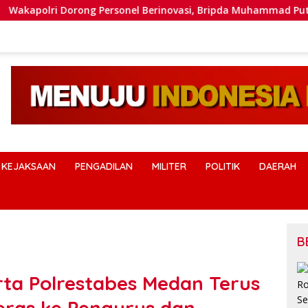
Dorong Personel Berinovasi, Bripda Muhammad Putra Aulia Jad
KEJAKSAAN
PENGADILAN
MILITER
POLITIK
DAERAH
B
ta Polrestabes Medan Terus
Beras ke Pengurus dan