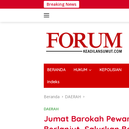
Langsung
Breaking News
Wakapolri 
ke
konten
BERANDA
HUKUM
KEPOLISIAN
Indeks
Beranda
DAERAH
DAERAH
Jumat Barokah Pewar
Berlanjut, Salurkan 