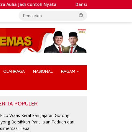
i Contoh Nyata
Dansatlat Brimob Korbrimob Buka Pelat
OLAHRAGA
NASIONAL
RAGAM
ERITA POPULER