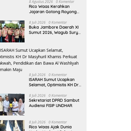
8 Agustus 2026
0 Komentar
Rico Waas Kerahkan
Jajaran Gotong Royong
Bersihkan Parit Jalan
Taduan dari Sedimentasi
8 Juli 2026
0 Komentar
Buka Jambore Daerah XI
Tebal
Sumut 2026, Wagub Surya
Ajak Pramuka Jadi
Teladan dan Generasi
Pembawa Solusi
8 Juli 2026
0 Komentar
ISARAH Sumut Ucapkan
Selamat, Optimistis KH Dr
Masyhuril Khamis Perkuat
Dakwah, Pendidikan dan
8 Juli 2026
0 Komentar
Sekretariat DPRD Sambut
Bawa Al Washliyah
Audiensi FISIP UNDHAR
Semakin Maju
8 Juli 2026
0 Komentar
Rico Waas Ajak Dunia