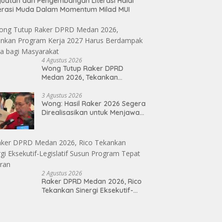
uatan dan Pengembangan Literasi Halal
erasi Muda Dalam Momentum Milad MUI
4 Agustus 2026
Wong Tutup Raker DPRD
Medan 2026, Tekankan
Program Kerja 2027 Harus
Berdampak Nyata bagi
3 Agustus 2026
Wong: Hasil Raker 2026 Segera
Masyarakat
Direalisasikan untuk Menjawab
Keluhan Masyarakat
2 Agustus 2026
Raker DPRD Medan 2026, Rico
Tekankan Sinergi Eksekutif-
Legislatif Susun Program Tepat
Sasaran