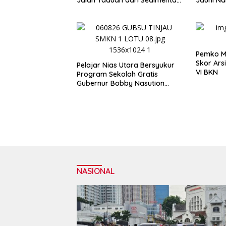
Jalan Taduan dari Sedimentasi
Jauhi N
Tebal
Pemko Me
Skor Ars
Pelajar Nias Utara Bersyukur
VI BKN
Program Sekolah Gratis
Gubernur Bobby Nasution
Ringankan Beban Orang Tua
NASIONAL