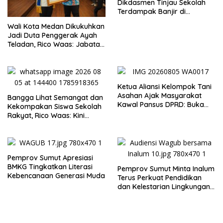
Dikdasmen Tinjau Sekolah
Terdampak Banjir di
Tapanuli Tengah, Resmikan
Wali Kota Medan Dikukuhkan
Ruang Kelas Darurat
Jadi Duta Penggerak Ayah
Teladan, Rico Waas: Jabatan
Tertinggi Pria Dalam
Keluarga
Ketua Aliansi Kelompok Tani
Asahan Ajak Masyarakat
Bangga Lihat Semangat dan
Kawal Pansus DPRD: Buka
Kekompakan Siswa Sekolah
Terang Persoalan Plasma
Rakyat, Rico Waas: Kini
Secara Transparan
Mereka Berani Bermimpi
Besar
Pemprov Sumut Apresiasi
BMKG Tingkatkan Literasi
Pemprov Sumut Minta Inalum
Kebencanaan Generasi Muda
Terus Perkuat Pendidikan
dan Kelestarian Lingkungan
di Kawasan Danau Toba