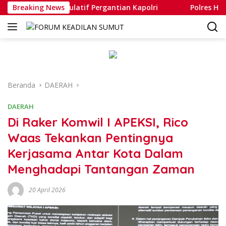
Langsung
 Isu Spekulatif Pergantian Kapolri
Breaking News
Polres Humbahas Te
ke
konten
Beranda
DAERAH
DAERAH
Di Raker Komwil I APEKSI, Rico
Waas Tekankan Pentingnya
Kerjasama Antar Kota Dalam
Menghadapi Tantangan Zaman
20 April 2026