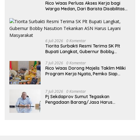
Rico Waas Perluas Akses Kerja bagi
Warga Medan, Dari Barista Disabilitas
hingga Peluang Kerja ke Luar Negeri
6 Juli 2026
0 Komentar
Tiorita Surbakti Resmi Terima SK Plt
Bupati Langkat, Gubernur Bobby
Nasution Tekankan ASN Harus Layani
Masyarakat
7 Juli 2026
0 Komentar
Rico Waas Dorong Majelis Taklim Miliki
Program Kerja Nyata, Pemko Siap
Dukung hingga Tingkat Kelurahan
7 Juli 2026
0 Komentar
Pj Sekdaprov Sumut Tegaskan
Pengadaan Barang/Jasa Harus
Profesional, Transparan, dan Akuntabel