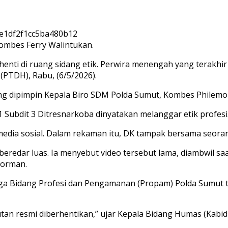
ombes Ferry Walintukan.
nti di ruang sidang etik. Perwira menengah yang terakhi
(PTDH), Rabu, (6/5/2026).
ang dipimpin Kepala Biro SDM Polda Sumut, Kombes Philemon
 Subdit 3 Ditresnarkoba dinyatakan melanggar etik profesi
 media sosial. Dalam rekaman itu, DK tampak bersama seoran
eredar luas. Ia menyebut video tersebut lama, diambwil saa
forman.
gga Bidang Profesi dan Pengamanan (Propam) Polda Sumut t
kutan resmi diberhentikan,” ujar Kepala Bidang Humas (Kab