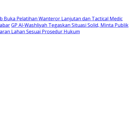
 Buka Pelatihan Wanteror Lanjutan dan Tactical Medic
Jabar
GP Al-Washliyah Tegaskan Situasi Solid, Minta Publik
ran Lahan Sesuai Prosedur Hukum