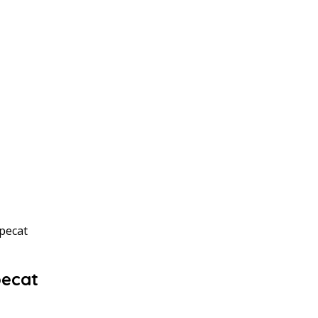
pecat
pecat