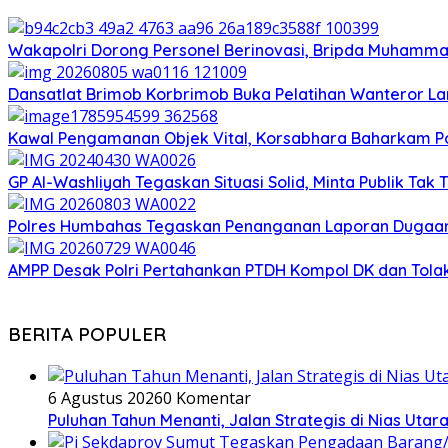
Wakapolri Dorong Personel Berinovasi, Bripda Muhammad
Dansatlat Brimob Korbrimob Buka Pelatihan Wanteror Lan
Kawal Pengamanan Objek Vital, Korsabhara Baharkam Polr
GP Al-Washliyah Tegaskan Situasi Solid, Minta Publik Tak 
Polres Humbahas Tegaskan Penanganan Laporan Dugaan
AMPP Desak Polri Pertahankan PTDH Kompol DK dan Tola
BERITA POPULER
6 Agustus 2026
0 Komentar
Puluhan Tahun Menanti, Jalan Strategis di Nias Uta