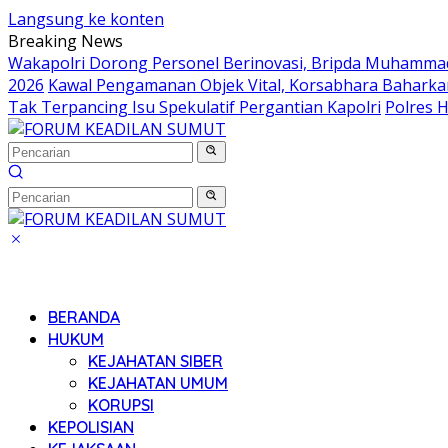
Langsung ke konten
Breaking News
Wakapolri Dorong Personel Berinovasi, Bripda Muhammad 
2026
Kawal Pengamanan Objek Vital, Korsabhara Baharkam 
Tak Terpancing Isu Spekulatif Pergantian Kapolri
Polres 
BERANDA
HUKUM
KEJAHATAN SIBER
KEJAHATAN UMUM
KORUPSI
KEPOLISIAN