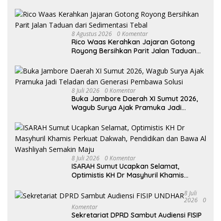
8 Agustus 2026
0 Komentar
Rico Waas Kerahkan Jajaran Gotong
Royong Bersihkan Parit Jalan Taduan
dari Sedimentasi Tebal
8 Juli 2026
0 Komentar
Buka Jambore Daerah XI Sumut 2026,
Wagub Surya Ajak Pramuka Jadi
Teladan dan Generasi Pembawa Solusi
8 Juli 2026
0 Komentar
ISARAH Sumut Ucapkan Selamat,
Optimistis KH Dr Masyhuril Khamis
Perkuat Dakwah, Pendidikan dan Bawa
Al Washliyah Semakin Maju
8 Juli
2026
0
Komentar
Sekretariat DPRD Sambut Audiensi FISIP