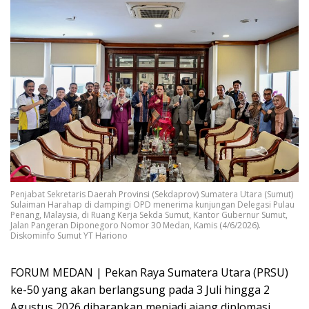
Penjabat Sekretaris Daerah Provinsi (Sekdaprov) Sumatera Utara (Sumut)
Sulaiman Harahap di dampingi OPD menerima kunjungan Delegasi Pulau
Penang, Malaysia, di Ruang Kerja Sekda Sumut, Kantor Gubernur Sumut,
Jalan Pangeran Diponegoro Nomor 30 Medan, Kamis (4/6/2026).
Diskominfo Sumut YT Hariono
FORUM MEDAN | Pekan Raya Sumatera Utara (PRSU)
ke-50 yang akan berlangsung pada 3 Juli hingga 2
Agustus 2026 diharapkan menjadi ajang diplomasi