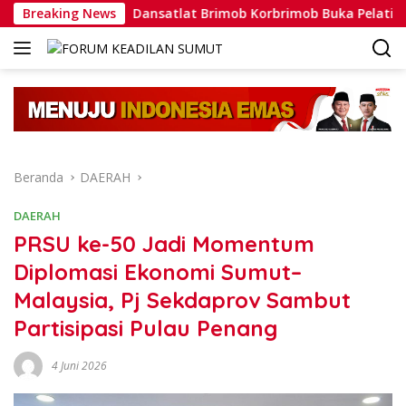
Langsung
a
Breaking News
Dansatlat Brimob Korbrimob Buka Pelatihan Wanteror
ke
konten
Beranda
DAERAH
DAERAH
PRSU ke-50 Jadi Momentum
Diplomasi Ekonomi Sumut–
Malaysia, Pj Sekdaprov Sambut
Partisipasi Pulau Penang
4 Juni 2026